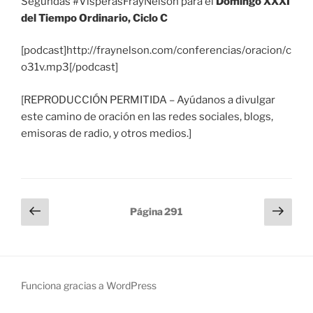
Segundas #VisperasFrayNelson para el
Domingo XXXI
del Tiempo Ordinario, Ciclo C
[podcast]http://fraynelson.com/conferencias/oracion/c
o31v.mp3[/podcast]
[REPRODUCCIÓN PERMITIDA – Ayúdanos a divulgar
este camino de oración en las redes sociales, blogs,
emisoras de radio, y otros medios.]
Paginación
Página
Sigu
Página
291
anterior
pági
de
entradas
Funciona gracias a WordPress