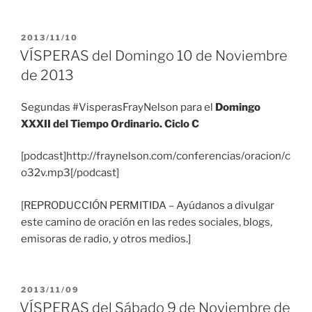
PUBLICADO
2013/11/10
EL
VÍSPERAS del Domingo 10 de Noviembre
de 2013
Segundas #VisperasFrayNelson para el
Domingo
XXXII del Tiempo Ordinario. Ciclo C
[podcast]http://fraynelson.com/conferencias/oracion/c
o32v.mp3[/podcast]
[REPRODUCCIÓN PERMITIDA – Ayúdanos a divulgar
este camino de oración en las redes sociales, blogs,
emisoras de radio, y otros medios.]
PUBLICADO
2013/11/09
EL
VÍSPERAS del Sábado 9 de Noviembre de