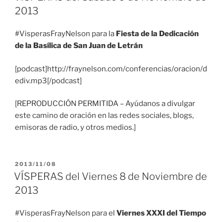
2013
#VisperasFrayNelson para la
Fiesta de la Dedicación
de la Basílica de San Juan de Letrán
[podcast]http://fraynelson.com/conferencias/oracion/d
ediv.mp3[/podcast]
[REPRODUCCIÓN PERMITIDA – Ayúdanos a divulgar
este camino de oración en las redes sociales, blogs,
emisoras de radio, y otros medios.]
PUBLICADO
2013/11/08
EL
VÍSPERAS del Viernes 8 de Noviembre de
2013
#VisperasFrayNelson para el
Viernes XXXI del Tiempo