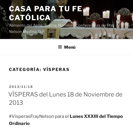
Saltar
CASA PARA TU FE
al
CATÓLICA
contenido
Alimento del Alma: Textos, Homilias, Conferencias de Fray
Nelson Medina, O.P.
Menú
CATEGORÍA:
VÍSPERAS
PUBLICADO
2013/11/18
EL
VÍSPERAS del Lunes 18 de Noviembre de
2013
#VisperasFrayNelson para el
Lunes XXXIII del Tiempo
Ordinario