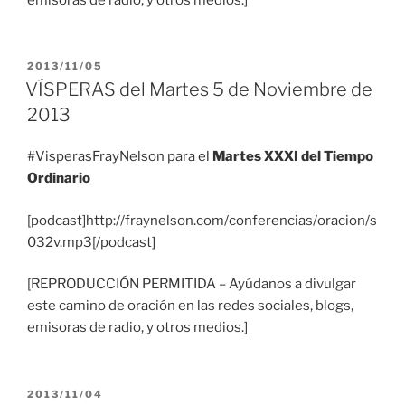
PUBLICADO
2013/11/05
EL
VÍSPERAS del Martes 5 de Noviembre de
2013
#VisperasFrayNelson para el
Martes XXXI del Tiempo
Ordinario
[podcast]http://fraynelson.com/conferencias/oracion/s
032v.mp3[/podcast]
[REPRODUCCIÓN PERMITIDA – Ayúdanos a divulgar
este camino de oración en las redes sociales, blogs,
emisoras de radio, y otros medios.]
PUBLICADO
2013/11/04