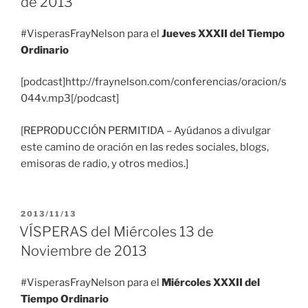
de 2013
#VisperasFrayNelson para el
Jueves XXXII del Tiempo
Ordinario
[podcast]http://fraynelson.com/conferencias/oracion/s
044v.mp3[/podcast]
[REPRODUCCIÓN PERMITIDA – Ayúdanos a divulgar
este camino de oración en las redes sociales, blogs,
emisoras de radio, y otros medios.]
PUBLICADO
2013/11/13
EL
VÍSPERAS del Miércoles 13 de
Noviembre de 2013
#VisperasFrayNelson para el
Miércoles XXXII del
Tiempo Ordinario