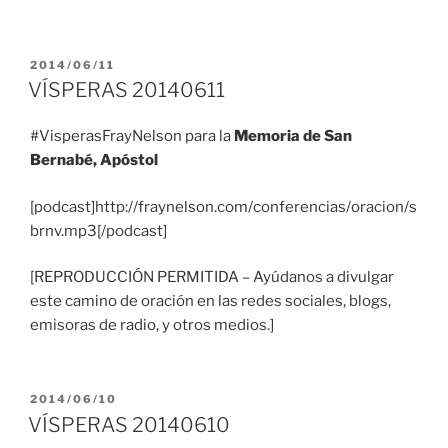
PUBLICADO
2014/06/11
EL
VÍSPERAS 20140611
#VisperasFrayNelson para la
Memoria de San
Bernabé, Apóstol
[podcast]http://fraynelson.com/conferencias/oracion/s
brnv.mp3[/podcast]
[REPRODUCCIÓN PERMITIDA – Ayúdanos a divulgar
este camino de oración en las redes sociales, blogs,
emisoras de radio, y otros medios.]
PUBLICADO
2014/06/10
EL
VÍSPERAS 20140610