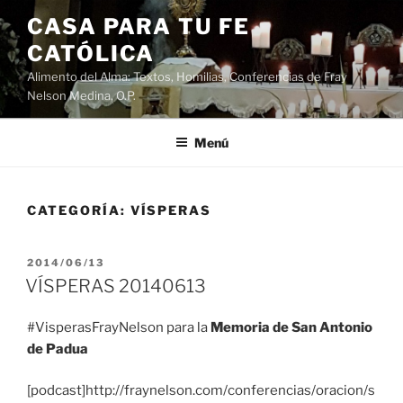
Saltar
CASA PARA TU FE
al
CATÓLICA
contenido
Alimento del Alma: Textos, Homilias, Conferencias de Fray
Nelson Medina, O.P.
Menú
CATEGORÍA:
VÍSPERAS
PUBLICADO
2014/06/13
EL
VÍSPERAS 20140613
#VisperasFrayNelson para la
Memoria de San Antonio
de Padua
[podcast]http://fraynelson.com/conferencias/oracion/s