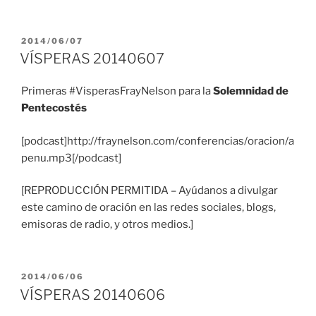
PUBLICADO
2014/06/07
EL
VÍSPERAS 20140607
Primeras #VisperasFrayNelson para la
Solemnidad de
Pentecostés
[podcast]http://fraynelson.com/conferencias/oracion/a
penu.mp3[/podcast]
[REPRODUCCIÓN PERMITIDA – Ayúdanos a divulgar
este camino de oración en las redes sociales, blogs,
emisoras de radio, y otros medios.]
PUBLICADO
2014/06/06
EL
VÍSPERAS 20140606