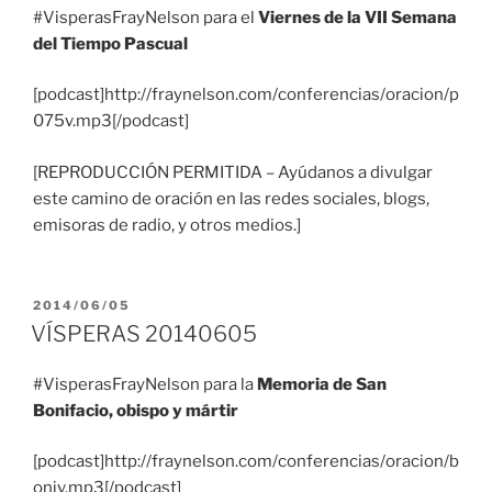
#VisperasFrayNelson para el
Viernes de la VII Semana
del Tiempo Pascual
[podcast]http://fraynelson.com/conferencias/oracion/p
075v.mp3[/podcast]
[REPRODUCCIÓN PERMITIDA – Ayúdanos a divulgar
este camino de oración en las redes sociales, blogs,
emisoras de radio, y otros medios.]
PUBLICADO
2014/06/05
EL
VÍSPERAS 20140605
#VisperasFrayNelson para la
Memoria de San
Bonifacio, obispo y mártir
[podcast]http://fraynelson.com/conferencias/oracion/b
oniv.mp3[/podcast]