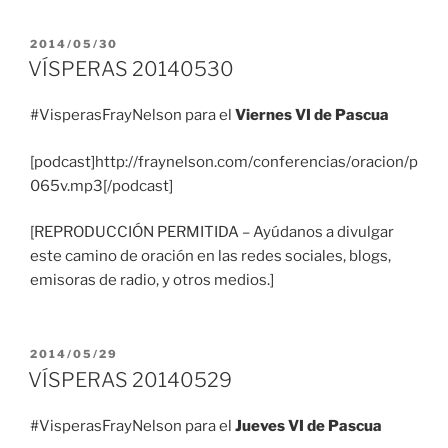
PUBLICADO
2014/05/30
EL
VÍSPERAS 20140530
#VisperasFrayNelson para el
Viernes VI de Pascua
[podcast]http://fraynelson.com/conferencias/oracion/p
065v.mp3[/podcast]
[REPRODUCCIÓN PERMITIDA – Ayúdanos a divulgar
este camino de oración en las redes sociales, blogs,
emisoras de radio, y otros medios.]
PUBLICADO
2014/05/29
EL
VÍSPERAS 20140529
#VisperasFrayNelson para el
Jueves VI de Pascua