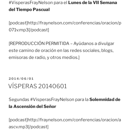
#VisperasFrayNelson para el
Lunes de la VII Semana
del Tiempo Pascual
[podcast]http://fraynelson.com/conferencias/oracion/p
071v.mp3[/podcast]
[REPRODUCCIÓN PERMITIDA – Ayúdanos a divulgar
este camino de oración en las redes sociales, blogs,
emisoras de radio, y otros medios.]
PUBLICADO
2014/06/01
EL
VÍSPERAS 20140601
Segundas #VisperasFrayNelson para la
Solemnidad de
la Ascensión del Señor
[podcast]http://fraynelson.com/conferencias/oracion/a
ascv.mp3[/podcast]