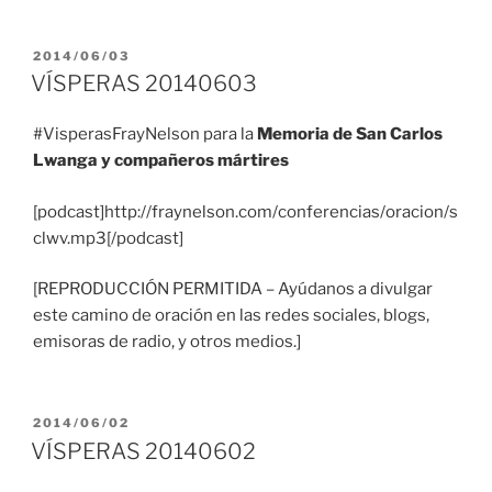
PUBLICADO
2014/06/03
EL
VÍSPERAS 20140603
#VisperasFrayNelson para la
Memoria de San Carlos
Lwanga y compañeros mártires
[podcast]http://fraynelson.com/conferencias/oracion/s
clwv.mp3[/podcast]
[REPRODUCCIÓN PERMITIDA – Ayúdanos a divulgar
este camino de oración en las redes sociales, blogs,
emisoras de radio, y otros medios.]
PUBLICADO
2014/06/02
EL
VÍSPERAS 20140602