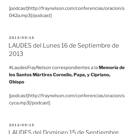
[podcast]http://fraynelson.com/conferencias/oracion/s
042a.mp3[/podcast]
PUBLICADO
2013/09/16
EL
LAUDES del Lunes 16 de Septiembre de
2013
#LaudesFrayNelson correspondientes a la
Memoria de
los Santos Mártires Cornelio, Papa, y Cipriano,
Obispo
[podcast]http://fraynelson.com/conferencias/oracion/s
cyca.mp3[/podcast]
PUBLICADO
2013/09/15
EL
LAUDES del Domingo 15 de Septiembre