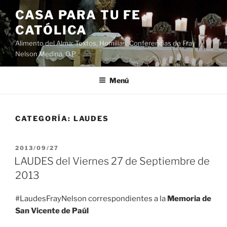
Saltar
CASA PARA TU FE
al
CATÓLICA
contenido
Alimento del Alma: Textos, Homilias, Conferencias de Fray
Nelson Medina, O.P.
Menú
CATEGORÍA:
LAUDES
PUBLICADO
2013/09/27
EL
LAUDES del Viernes 27 de Septiembre de
2013
#LaudesFrayNelson correspondientes a la
Memoria de
San Vicente de Paúl