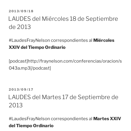
PUBLICADO
2013/09/18
EL
LAUDES del Miércoles 18 de Septiembre
de 2013
#LaudesFrayNelson correspondientes al
Miércoles
XXIV del Tiempo Ordinario
[podcast]http://fraynelson.com/conferencias/oracion/s
043a.mp3[/podcast]
PUBLICADO
2013/09/17
EL
LAUDES del Martes 17 de Septiembre de
2013
#LaudesFrayNelson correspondientes al
Martes XXIV
del Tiempo Ordinario