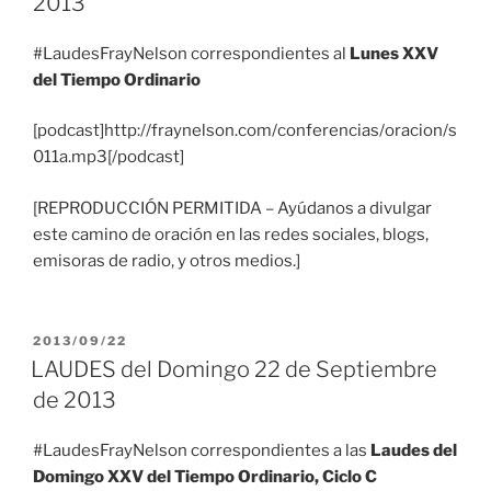
2013
#LaudesFrayNelson correspondientes al
Lunes XXV
del Tiempo Ordinario
[podcast]http://fraynelson.com/conferencias/oracion/s
011a.mp3[/podcast]
[REPRODUCCIÓN PERMITIDA – Ayúdanos a divulgar
este camino de oración en las redes sociales, blogs,
emisoras de radio, y otros medios.]
PUBLICADO
2013/09/22
EL
LAUDES del Domingo 22 de Septiembre
de 2013
#LaudesFrayNelson correspondientes a las
Laudes del
Domingo XXV del Tiempo Ordinario, Ciclo C