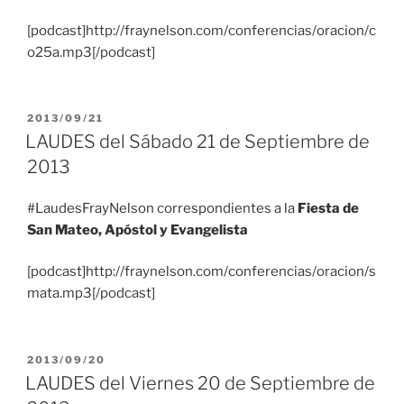
[podcast]http://fraynelson.com/conferencias/oracion/c
o25a.mp3[/podcast]
PUBLICADO
2013/09/21
EL
LAUDES del Sábado 21 de Septiembre de
2013
#LaudesFrayNelson correspondientes a la
Fiesta de
San Mateo, Apóstol y Evangelista
[podcast]http://fraynelson.com/conferencias/oracion/s
mata.mp3[/podcast]
PUBLICADO
2013/09/20
EL
LAUDES del Viernes 20 de Septiembre de