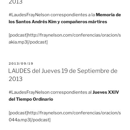
2013
#LaudesFrayNelson correspondientes a la
Memoria de
los Santos Andrés Kim y compañeros mártires
[podcast]http://fraynelson.com/conferencias/oracion/s
akia.mp3[/podcast]
PUBLICADO
2013/09/19
EL
LAUDES del Jueves 19 de Septiembre de
2013
#LaudesFrayNelson correspondientes al
Jueves XXIV
del Tiempo Ordinario
[podcast]http://fraynelson.com/conferencias/oracion/s
044a.mp3[/podcast]