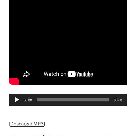
Reproductor
00:00
00:00
de
audio
[
Descargar MP3
]