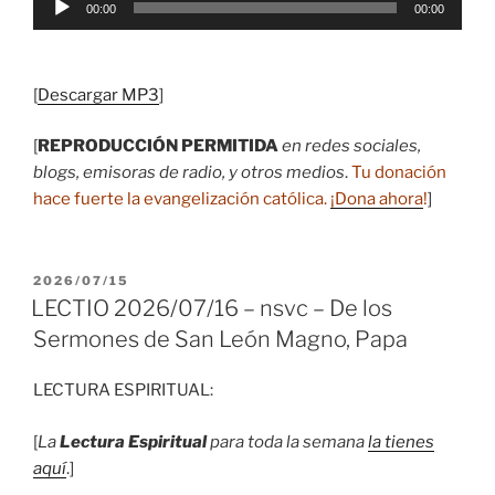
00:00
00:00
de
audio
[
Descargar MP3
]
[
REPRODUCCIÓN PERMITIDA
en redes sociales,
blogs, emisoras de radio, y otros medios
.
Tu donación
hace fuerte la evangelización católica.
¡Dona ahora
!
]
PUBLICADO
2026/07/15
EL
LECTIO 2026/07/16 – nsvc – De los
Sermones de San León Magno, Papa
LECTURA ESPIRITUAL:
[
La
Lectura Espiritual
para toda la semana
la tienes
aquí
.]