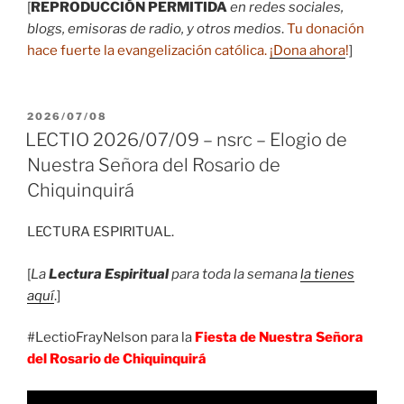
[
REPRODUCCIÓN PERMITIDA
en redes sociales,
blogs, emisoras de radio, y otros medios
.
Tu donación
hace fuerte la evangelización católica.
¡Dona ahora
!
]
PUBLICADO
2026/07/08
EL
LECTIO 2026/07/09 – nsrc – Elogio de
Nuestra Señora del Rosario de
Chiquinquirá
LECTURA ESPIRITUAL.
[
La
Lectura Espiritual
para toda la semana
la tienes
aquí
.]
#LectioFrayNelson para la
Fiesta de Nuestra Señora
del Rosario de Chiquinquirá