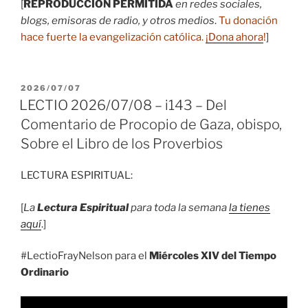
[
REPRODUCCIÓN PERMITIDA
en redes sociales,
blogs, emisoras de radio, y otros medios
.
Tu donación
hace fuerte la evangelización católica.
¡Dona ahora
!
]
PUBLICADO
2026/07/07
EL
LECTIO 2026/07/08 – i143 – Del
Comentario de Procopio de Gaza, obispo,
Sobre el Libro de los Proverbios
LECTURA ESPIRITUAL:
[
La
Lectura Espiritual
para toda la semana
la tienes
aquí
.]
#LectioFrayNelson para el
Miércoles XIV del Tiempo
Ordinario