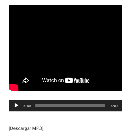
Reproductor
00:00
00:00
de
audio
[
Descargar MP3
]