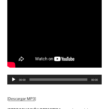
Reproductor
00:00
00:00
de
audio
[
Descargar MP3
]