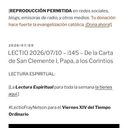
[
REPRODUCCIÓN PERMITIDA
en redes sociales,
blogs, emisoras de radio, y otros medios
.
Tu donación
hace fuerte la evangelización católica.
¡Dona ahora
!
]
PUBLICADO
2026/07/09
EL
LECTIO 2026/07/10 – i145 – De la Carta
de San Clemente I, Papa, a los Corintios
LECTURA ESPIRITUAL:
[
La
Lectura Espiritual
para toda la semana
la tienes
aquí
.]
#LectioFrayNelson para el
Viernes XIV del Tiempo
Ordinario