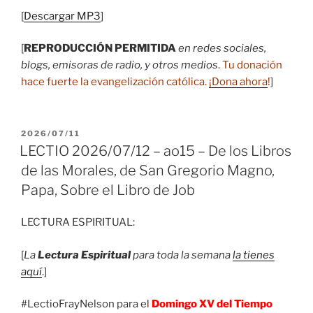
[
Descargar MP3
]
[
REPRODUCCIÓN PERMITIDA
en redes sociales,
blogs, emisoras de radio, y otros medios
.
Tu donación
hace fuerte la evangelización católica.
¡Dona ahora
!
]
PUBLICADO
2026/07/11
EL
LECTIO 2026/07/12 – ao15 – De los Libros
de las Morales, de San Gregorio Magno,
Papa, Sobre el Libro de Job
LECTURA ESPIRITUAL:
[
La
Lectura Espiritual
para toda la semana
la tienes
aquí
.]
#LectioFrayNelson para el
Domingo XV del Tiempo