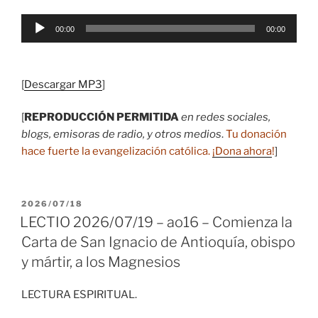
Reproductor
00:00
00:00
de
audio
[
Descargar MP3
]
[
REPRODUCCIÓN PERMITIDA
en redes sociales,
blogs, emisoras de radio, y otros medios
.
Tu donación
hace fuerte la evangelización católica.
¡Dona ahora
!
]
PUBLICADO
2026/07/18
EL
LECTIO 2026/07/19 – ao16 – Comienza la
Carta de San Ignacio de Antioquía, obispo
y mártir, a los Magnesios
LECTURA ESPIRITUAL.