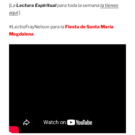
[
La
Lectura Espiritual
para toda la semana
la tienes
aquí
.]
#LectioFrayNelson para la
Fiesta de Santa María
Magdalena