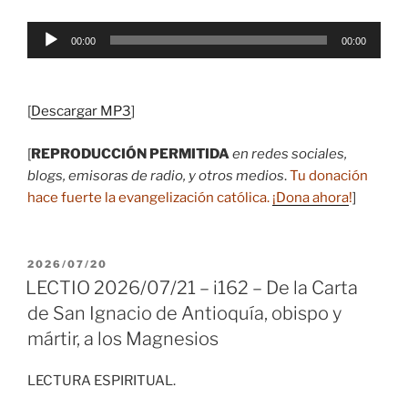
Reproductor
00:00
00:00
de
audio
[
Descargar MP3
]
[
REPRODUCCIÓN PERMITIDA
en redes sociales,
blogs, emisoras de radio, y otros medios
.
Tu donación
hace fuerte la evangelización católica.
¡Dona ahora
!
]
PUBLICADO
2026/07/20
EL
LECTIO 2026/07/21 – i162 – De la Carta
de San Ignacio de Antioquía, obispo y
mártir, a los Magnesios
LECTURA ESPIRITUAL.