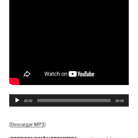
Reproductor
00:00
00:00
de
audio
[
Descargar MP3
]