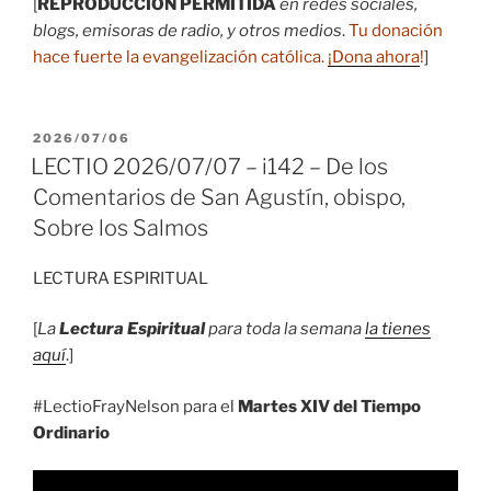
[
REPRODUCCIÓN PERMITIDA
en redes sociales,
blogs, emisoras de radio, y otros medios
.
Tu donación
hace fuerte la evangelización católica.
¡Dona ahora
!
]
PUBLICADO
2026/07/06
EL
LECTIO 2026/07/07 – i142 – De los
Comentarios de San Agustín, obispo,
Sobre los Salmos
LECTURA ESPIRITUAL
[
La
Lectura Espiritual
para toda la semana
la tienes
aquí
.]
#LectioFrayNelson para el
Martes XIV del Tiempo
Ordinario