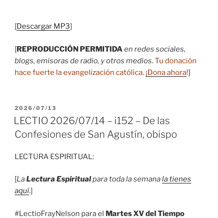
audio
[
Descargar MP3
]
[
REPRODUCCIÓN PERMITIDA
en redes sociales,
blogs, emisoras de radio, y otros medios
.
Tu donación
hace fuerte la evangelización católica.
¡Dona ahora
!
]
PUBLICADO
2026/07/13
EL
LECTIO 2026/07/14 – i152 – De las
Confesiones de San Agustín, obispo
LECTURA ESPIRITUAL:
[
La
Lectura Espiritual
para toda la semana
la tienes
aquí
.]
#LectioFrayNelson para el
Martes XV del Tiempo