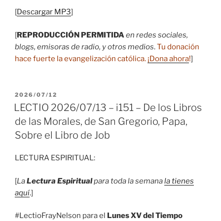
[
Descargar MP3
]
[
REPRODUCCIÓN PERMITIDA
en redes sociales,
blogs, emisoras de radio, y otros medios
.
Tu donación
hace fuerte la evangelización católica.
¡Dona ahora
!
]
PUBLICADO
2026/07/12
EL
LECTIO 2026/07/13 – i151 – De los Libros
de las Morales, de San Gregorio, Papa,
Sobre el Libro de Job
LECTURA ESPIRITUAL:
[
La
Lectura Espiritual
para toda la semana
la tienes
aquí
.]
#LectioFrayNelson para el
Lunes XV del Tiempo