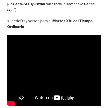
[
La
Lectura Espiritual
para toda la semana
la tienes
aquí
.]
#LectioFrayNelson para el
Martes XVI del Tiempo
Ordinario