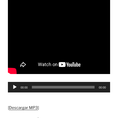
Reproductor
00:00
00:00
de
audio
[
Descargar MP3
]