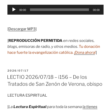
Reproductor
00:00
00:00
de
audio
[
Descargar MP3
]
[
REPRODUCCIÓN PERMITIDA
en redes sociales,
blogs, emisoras de radio, y otros medios
.
Tu donación
hace fuerte la evangelización católica.
¡Dona ahora
!
]
PUBLICADO
2026/07/17
EL
LECTIO 2026/07/18 – i156 – De los
Tratados de San Zenón de Verona, obispo
LECTURA ESPIRITUAL
[
La
Lectura Espiritual
para toda la semana
la tienes