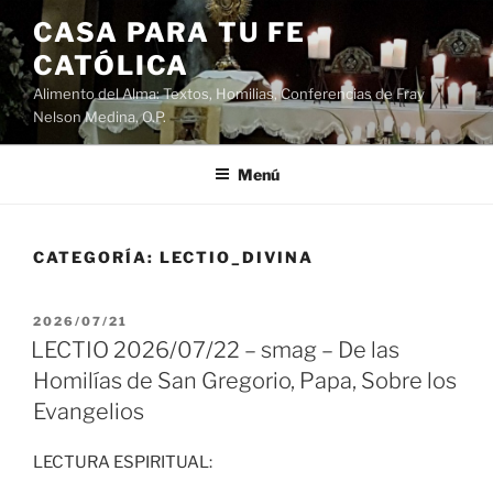
Saltar
CASA PARA TU FE
al
CATÓLICA
contenido
Alimento del Alma: Textos, Homilias, Conferencias de Fray
Nelson Medina, O.P.
Menú
CATEGORÍA:
LECTIO_DIVINA
PUBLICADO
2026/07/21
EL
LECTIO 2026/07/22 – smag – De las
Homilías de San Gregorio, Papa, Sobre los
Evangelios
LECTURA ESPIRITUAL: