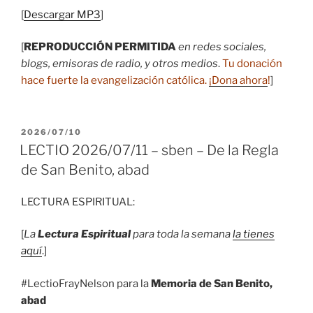
[
Descargar MP3
]
[
REPRODUCCIÓN PERMITIDA
en redes sociales,
blogs, emisoras de radio, y otros medios
.
Tu donación
hace fuerte la evangelización católica.
¡Dona ahora
!
]
PUBLICADO
2026/07/10
EL
LECTIO 2026/07/11 – sben – De la Regla
de San Benito, abad
LECTURA ESPIRITUAL:
[
La
Lectura Espiritual
para toda la semana
la tienes
aquí
.]
#LectioFrayNelson para la
Memoria de San Benito,
abad