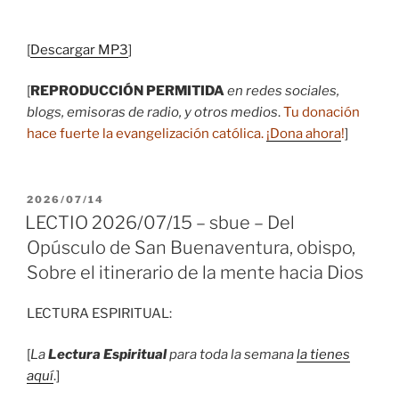
audio
[
Descargar MP3
]
[
REPRODUCCIÓN PERMITIDA
en redes sociales,
blogs, emisoras de radio, y otros medios
.
Tu donación
hace fuerte la evangelización católica.
¡Dona ahora
!
]
PUBLICADO
2026/07/14
EL
LECTIO 2026/07/15 – sbue – Del
Opúsculo de San Buenaventura, obispo,
Sobre el itinerario de la mente hacia Dios
LECTURA ESPIRITUAL:
[
La
Lectura Espiritual
para toda la semana
la tienes
aquí
.]