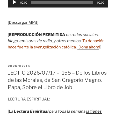
00:00
00:00
de
audio
[
Descargar MP3
]
[
REPRODUCCIÓN PERMITIDA
en redes sociales,
blogs, emisoras de radio, y otros medios
.
Tu donación
hace fuerte la evangelización católica.
¡Dona ahora
!
]
PUBLICADO
2026/07/16
EL
LECTIO 2026/07/17 – i155 – De los Libros
de las Morales, de San Gregorio Magno,
Papa, Sobre el Libro de Job
LECTURA ESPIRITUAL:
[
La
Lectura Espiritual
para toda la semana
la tienes