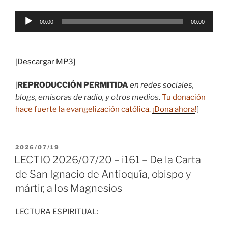
Reproductor
00:00
00:00
de
audio
[
Descargar MP3
]
[
REPRODUCCIÓN PERMITIDA
en redes sociales,
blogs, emisoras de radio, y otros medios
.
Tu donación
hace fuerte la evangelización católica.
¡Dona ahora
!
]
PUBLICADO
2026/07/19
EL
LECTIO 2026/07/20 – i161 – De la Carta
de San Ignacio de Antioquía, obispo y
mártir, a los Magnesios
LECTURA ESPIRITUAL: