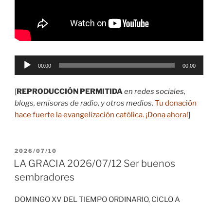
Reproductor
00:00
00:00
de
audio
[
REPRODUCCIÓN PERMITIDA
en redes sociales,
blogs, emisoras de radio, y otros medios
.
Tu donación
hace fuerte la evangelización católica.
¡Dona ahora
!
]
PUBLICADO
2026/07/10
EL
LA GRACIA 2026/07/12 Ser buenos
sembradores
DOMINGO XV DEL TIEMPO ORDINARIO, CICLO A