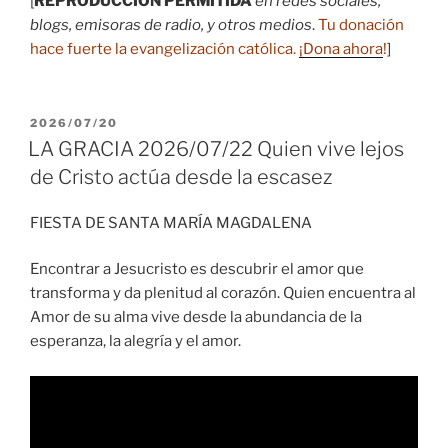
[
REPRODUCCIÓN PERMITIDA
en redes sociales,
blogs, emisoras de radio, y otros medios
.
Tu donación
hace fuerte la evangelización católica.
¡Dona ahora
!
]
PUBLICADO
2026/07/20
EL
LA GRACIA 2026/07/22 Quien vive lejos
de Cristo actúa desde la escasez
FIESTA DE SANTA MARÍA MAGDALENA
Encontrar a Jesucristo es descubrir el amor que
transforma y da plenitud al corazón. Quien encuentra al
Amor de su alma vive desde la abundancia de la
esperanza, la alegría y el amor.