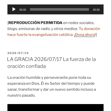
Reproductor
00:00
00:00
de
audio
[
REPRODUCCIÓN PERMITIDA
en redes sociales,
blogs, emisoras de radio, y otros medios
.
Tu donación
hace fuerte la evangelización católica.
¡Dona ahora
!
]
PUBLICADO
2026/07/15
EL
LA GRACIA 2026/07/17 La fuerza de la
oración confiada
La oración humilde y perseverante pone toda su
esperanza en Dios. Él es Señor del tiempo y puede
sanar, transformar y dar un nuevo sentido incluso a
nuestro pasado.