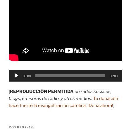
Reproductor
00:00
00:00
de
audio
[
REPRODUCCIÓN PERMITIDA
en redes sociales,
blogs, emisoras de radio, y otros medios
.
Tu donación
hace fuerte la evangelización católica.
¡Dona ahora
!
]
PUBLICADO
2026/07/16