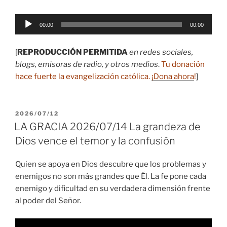
Reproductor
00:00
00:00
de
audio
[
REPRODUCCIÓN PERMITIDA
en redes sociales,
blogs, emisoras de radio, y otros medios
.
Tu donación
hace fuerte la evangelización católica.
¡Dona ahora
!
]
PUBLICADO
2026/07/12
EL
LA GRACIA 2026/07/14 La grandeza de
Dios vence el temor y la confusión
Quien se apoya en Dios descubre que los problemas y
enemigos no son más grandes que Él. La fe pone cada
enemigo y dificultad en su verdadera dimensión frente
al poder del Señor.