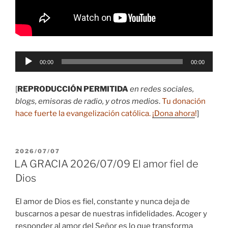
Reproductor
00:00
00:00
de
audio
[
REPRODUCCIÓN PERMITIDA
en redes sociales,
blogs, emisoras de radio, y otros medios
.
Tu donación
hace fuerte la evangelización católica.
¡Dona ahora
!
]
PUBLICADO
2026/07/07
EL
LA GRACIA 2026/07/09 El amor fiel de
Dios
El amor de Dios es fiel, constante y nunca deja de
buscarnos a pesar de nuestras infidelidades. Acoger y
responder al amor del Señor es lo que transforma