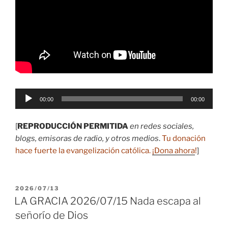
Reproductor
00:00
00:00
de
audio
[
REPRODUCCIÓN PERMITIDA
en redes sociales,
blogs, emisoras de radio, y otros medios
.
Tu donación
hace fuerte la evangelización católica.
¡Dona ahora
!
]
PUBLICADO
2026/07/13
EL
LA GRACIA 2026/07/15 Nada escapa al
señorío de Dios