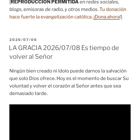
[
REPRODUCCIÓN PERMITIDA
en redes sociales,
blogs, emisoras de radio, y otros medios
.
Tu donación
hace fuerte la evangelización católica.
¡Dona ahora
!
]
PUBLICADO
2026/07/06
EL
LA GRACIA 2026/07/08 Es tiempo de
volver al Señor
Ningún bien creado ni ídolo puede darnos la salvación
que solo Dios ofrece. Hoy es el momento de buscar Su
voluntad y volver el corazón al Señor antes que sea
demasiado tarde.