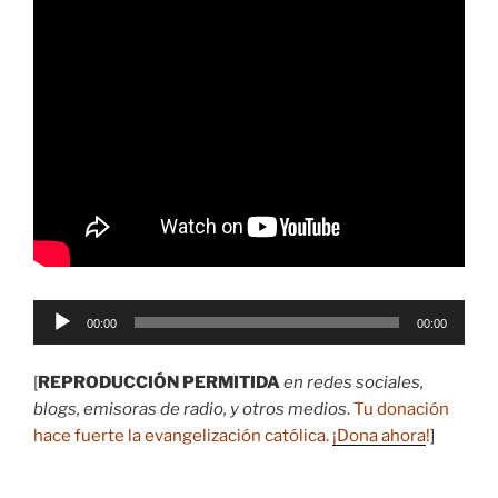
Reproductor
00:00
00:00
de
audio
[
REPRODUCCIÓN PERMITIDA
en redes sociales,
blogs, emisoras de radio, y otros medios
.
Tu donación
hace fuerte la evangelización católica.
¡Dona ahora
!
]