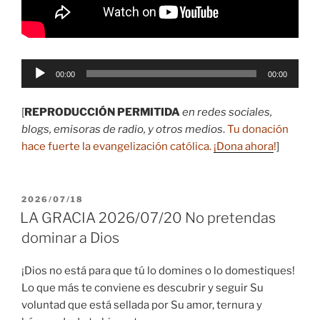
Reproductor
00:00
00:00
de
audio
[
REPRODUCCIÓN PERMITIDA
en redes sociales,
blogs, emisoras de radio, y otros medios
.
Tu donación
hace fuerte la evangelización católica.
¡Dona ahora
!
]
PUBLICADO
2026/07/18
EL
LA GRACIA 2026/07/20 No pretendas
dominar a Dios
¡Dios no está para que tú lo domines o lo domestiques!
Lo que más te conviene es descubrir y seguir Su
voluntad que está sellada por Su amor, ternura y