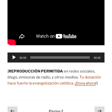
Reproductor
00:00
00:00
de
audio
[
REPRODUCCIÓN PERMITIDA
en redes sociales,
blogs, emisoras de radio, y otros medios
.
Tu donación
hace fuerte la evangelización católica.
¡Dona ahora
!
]
Paginación
Página
Sigu
Página
2