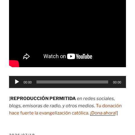
Reproductor
00:00
00:00
de
audio
[
REPRODUCCIÓN PERMITIDA
en redes sociales,
blogs, emisoras de radio, y otros medios
.
Tu donación
hace fuerte la evangelización católica.
¡Dona ahora
!
]
PUBLICADO