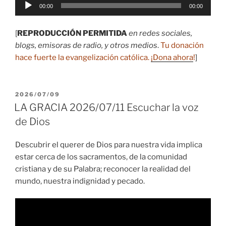
Reproductor
00:00
00:00
de
audio
[
REPRODUCCIÓN PERMITIDA
en redes sociales,
blogs, emisoras de radio, y otros medios
.
Tu donación
hace fuerte la evangelización católica.
¡Dona ahora
!
]
PUBLICADO
2026/07/09
EL
LA GRACIA 2026/07/11 Escuchar la voz
de Dios
Descubrir el querer de Dios para nuestra vida implica
estar cerca de los sacramentos, de la comunidad
cristiana y de su Palabra; reconocer la realidad del
mundo, nuestra indignidad y pecado.