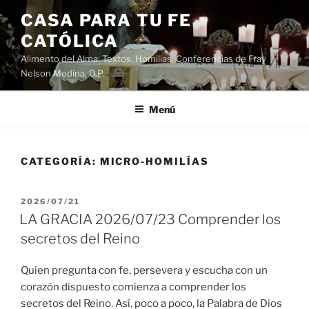
Saltar
CASA PARA TU FE
al
CATÓLICA
contenido
Alimento del Alma: Textos, Homilias, Conferencias de Fray
Nelson Medina, O.P.
Menú
CATEGORÍA:
MICRO-HOMILÍAS
PUBLICADO
2026/07/21
EL
LA GRACIA 2026/07/23 Comprender los
secretos del Reino
Quien pregunta con fe, persevera y escucha con un
corazón dispuesto comienza a comprender los
secretos del Reino. Así, poco a poco, la Palabra de Dios