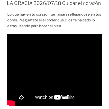
EL
LA GRACIA 2026/07/18 Cuidar el corazón
Lo que hay en tu corazón terminará reflejándose en tus
obras. Pregúntate si el poder que Dios te ha dado lo
estás usando para hacer el bien.