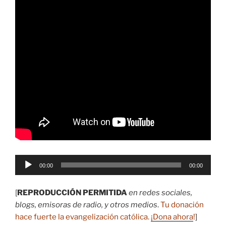
Reproductor
00:00
00:00
de
audio
[
REPRODUCCIÓN PERMITIDA
en redes sociales,
blogs, emisoras de radio, y otros medios
.
Tu donación
hace fuerte la evangelización católica.
¡Dona ahora
!
]