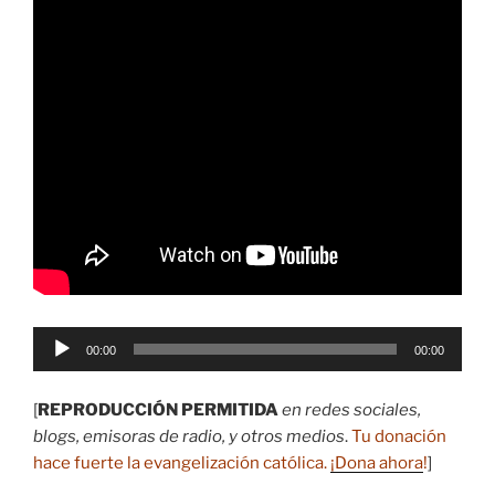
Reproductor
00:00
00:00
de
audio
[
REPRODUCCIÓN PERMITIDA
en redes sociales,
blogs, emisoras de radio, y otros medios
.
Tu donación
hace fuerte la evangelización católica.
¡Dona ahora
!
]