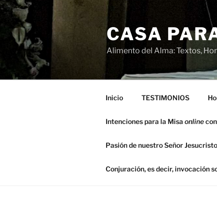
Saltar
al
CASA PARA
contenido
Alimento del Alma: Textos, Hom
Inicio
TESTIMONIOS
Ho
Intenciones para la Misa
online
con
Pasión de nuestro Señor Jesucristo
Conjuración, es decir, invocación 