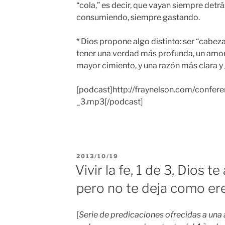
“cola,” es decir, que vayan siempre detr
consumiendo, siempre gastando.
* Dios propone algo distinto: ser “cabeza
tener una verdad más profunda, un amor
mayor cimiento, y una razón más clara y 
[podcast]http://fraynelson.com/confere
_3.mp3[/podcast]
PUBLICADO
2013/10/19
EL
Vivir la fe, 1 de 3, Dios 
pero no te deja como er
[
Serie de predicaciones ofrecidas a una