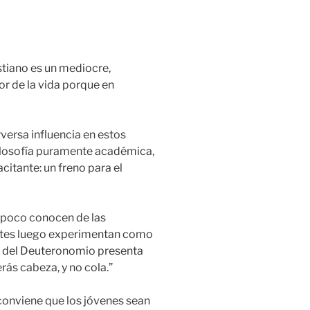
istiano es un mediocre,
or de la vida porque en
rversa influencia en estos
filosofía puramente académica,
acitante: un freno para el
l, poco conocen de las
entes luego experimentan como
ro del Deuteronomio presenta
erás cabeza, y no cola.”
 conviene que los jóvenes sean