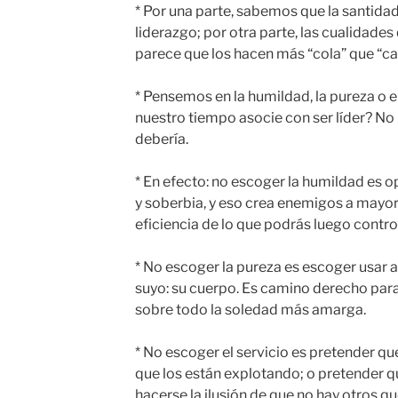
* Por una parte, sabemos que la santida
liderazgo; por otra parte, las cualidades 
parece que los hacen más “cola” que “ca
* Pensemos en la humildad, la pureza o el
nuestro tiempo asocie con ser líder? No
debería.
* En efecto: no escoger la humildad es o
y soberbia, y eso crea enemigos a mayo
eficiencia de lo que podrás luego control
* No escoger la pureza es escoger usar a
suyo: su cuerpo. Es camino derecho para 
sobre todo la soledad más amarga.
* No escoger el servicio es pretender qu
que los están explotando; o pretender qu
hacerse la ilusión de que no hay otros 