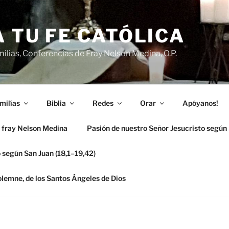
 TU FE CATÓLICA
ilias, Conferencias de Fray Nelson Medina, O.P.
milías
Biblia
Redes
Orar
Apóyanos!
 fray Nelson Medina
Pasión de nuestro Señor Jesucristo según
 según San Juan (18,1–19,42)
solemne, de los Santos Ángeles de Dios