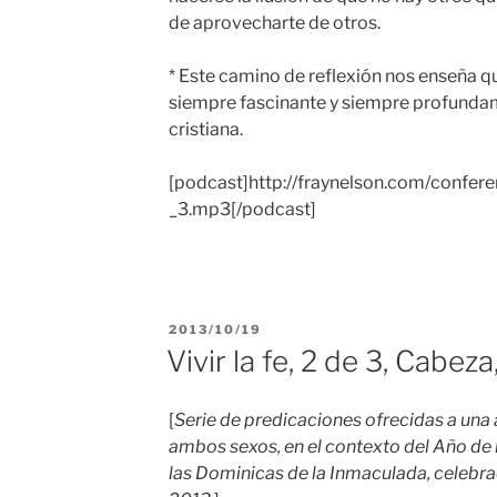
de aprovecharte de otros.
* Este camino de reflexión nos enseña q
siempre fascinante y siempre profunda
cristiana.
[podcast]http://fraynelson.com/confere
_3.mp3[/podcast]
PUBLICADO
2013/10/19
EL
Vivir la fe, 2 de 3, Cabeza
[
Serie de predicaciones ofrecidas a una
ambos sexos, en el contexto del Año de l
las Dominicas de la Inmaculada, celebr