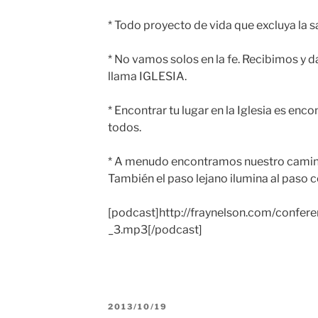
* Todo proyecto de vida que excluya la sa
* No vamos solos en la fe. Recibimos y
llama IGLESIA.
* Encontrar tu lugar en la Iglesia es enco
todos.
* A menudo encontramos nuestro camin
También el paso lejano ilumina al paso 
[podcast]http://fraynelson.com/confere
_3.mp3[/podcast]
PUBLICADO
2013/10/19
EL