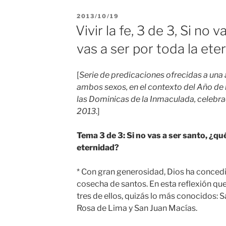
PUBLICADO
2013/10/19
EL
Vivir la fe, 3 de 3, Si no 
vas a ser por toda la ete
[
Serie de predicaciones ofrecidas a una
ambos sexos, en el contexto del Año de l
las Dominicas de la Inmaculada, celebr
2013
.]
Tema 3 de 3: Si no vas a ser santo, ¿qué
eternidad?
* Con gran generosidad, Dios ha conced
cosecha de santos. En esta reflexión qu
tres de ellos, quizás lo más conocidos: 
Rosa de Lima y San Juan Macías.