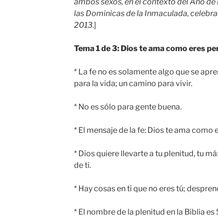
ambos sexos, en el contexto del Año de l
las Dominicas de la Inmaculada, celebr
2013
.]
Tema 1 de 3: Dios te ama como eres pe
* La fe no es solamente algo que se apr
para la vida; un camino para vivir.
* No es sólo para gente buena.
* El mensaje de la fe: Dios te ama como 
* Dios quiere llevarte a tu plenitud, tu 
de ti.
* Hay cosas en ti que no eres tú; despren
* El nombre de la plenitud en la Biblia 