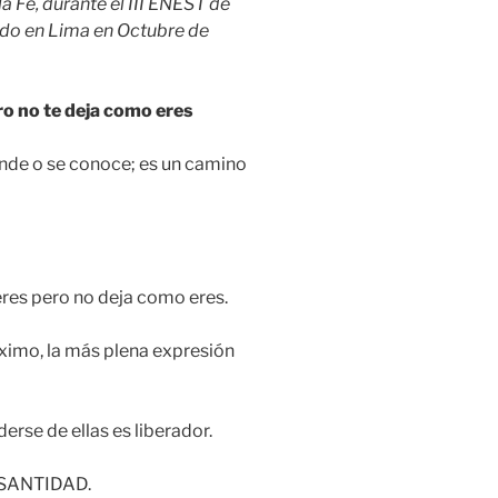
a Fe, durante el III ENEST de
ado en Lima en Octubre de
ro no te deja como eres
ende o se conoce; es un camino
eres pero no deja como eres.
máximo, la más plena expresión
derse de ellas es liberador.
es SANTIDAD.