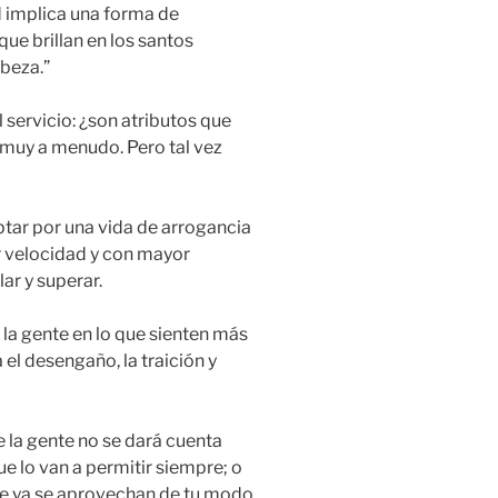
d implica una forma de
que brillan en los santos
beza.”
 servicio: ¿son atributos que
 muy a menudo. Pero tal vez
ptar por una vida de arrogancia
r velocidad y con mayor
ar y superar.
 la gente en lo que sienten más
el desengaño, la traición y
e la gente no se dará cuenta
e lo van a permitir siempre; o
que ya se aprovechan de tu modo