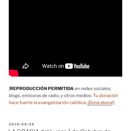
[
REPRODUCCIÓN PERMITIDA
en redes sociales,
blogs, emisoras de radio, y otros medios
.
Tu donación
hace fuerte la evangelización católica.
¡Dona ahora
!
]
PUBLICADO
2018/09/29
EL