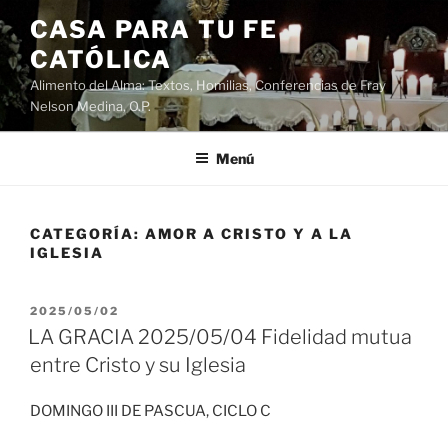
Saltar
CASA PARA TU FE
al
CATÓLICA
contenido
Alimento del Alma: Textos, Homilias, Conferencias de Fray
Nelson Medina, O.P.
Menú
CATEGORÍA:
AMOR A CRISTO Y A LA
IGLESIA
PUBLICADO
2025/05/02
EL
LA GRACIA 2025/05/04 Fidelidad mutua
entre Cristo y su Iglesia
DOMINGO III DE PASCUA, CICLO C