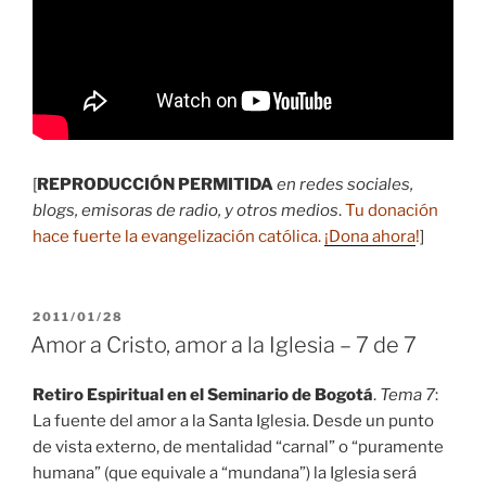
[
REPRODUCCIÓN PERMITIDA
en redes sociales,
blogs, emisoras de radio, y otros medios
.
Tu donación
hace fuerte la evangelización católica.
¡Dona ahora
!
]
PUBLICADO
2011/01/28
EL
Amor a Cristo, amor a la Iglesia – 7 de 7
Retiro Espiritual en el Seminario de Bogotá
.
Tema 7
:
La fuente del amor a la Santa Iglesia. Desde un punto
de vista externo, de mentalidad “carnal” o “puramente
humana” (que equivale a “mundana”) la Iglesia será