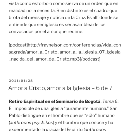
vista como estorbo o como sierva de un orden que en
realidad no la necesita. Bien distinto es el cuadro que
brota del mensaje y noticia de la Cruz. Es allí donde se
entiende que ser iglesia es ser asamblea de los
convocados por el amor que redime.
[podcast]http://fraynelson.com/conferencias/vida_con
sagrada/amor_a_Cristo_amor_a_la_Iglesia_07_Iglesia
_nacida_del_amor_de_Cristo.mp3[/podcast]
PUBLICADO
2011/01/28
EL
Amor a Cristo, amor a la Iglesia – 6 de 7
Retiro Espiritual en el Seminario de Bogotá
.
Tema 6
:
El imposible de una Iglesia “puramente humana.” San
Pablo distingue en el hombre que es “sólo” humano
(
ánthropos psychikós
) y el hombre que conoce y ha
experimentado la gracia del Espíritu (
ánthropos