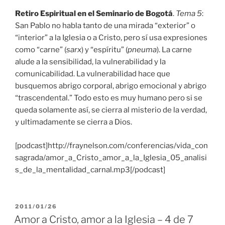
Retiro Espiritual en el Seminario de Bogotá
.
Tema 5
:
San Pablo no habla tanto de una mirada “exterior” o
“interior” a la Iglesia o a Cristo, pero sí usa expresiones
como “carne” (
sarx
) y “espíritu” (
pneuma
). La carne
alude a la sensibilidad, la vulnerabilidad y la
comunicabilidad. La vulnerabilidad hace que
busquemos abrigo corporal, abrigo emocional y abrigo
“trascendental.” Todo esto es muy humano pero si se
queda solamente así, se cierra al misterio de la verdad,
y ultimadamente se cierra a Dios.
[podcast]http://fraynelson.com/conferencias/vida_con
sagrada/amor_a_Cristo_amor_a_la_Iglesia_05_analisi
s_de_la_mentalidad_carnal.mp3[/podcast]
PUBLICADO
2011/01/26
EL
Amor a Cristo, amor a la Iglesia – 4 de 7