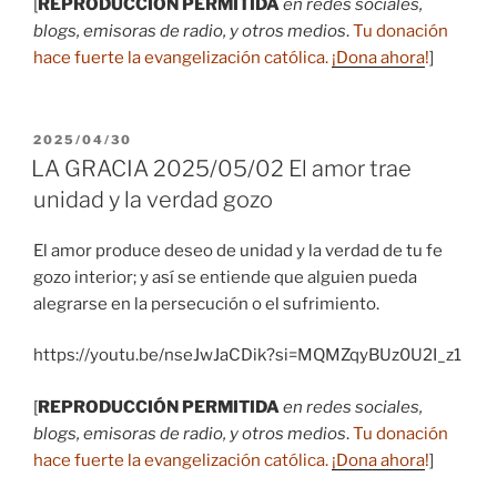
[
REPRODUCCIÓN PERMITIDA
en redes sociales,
blogs, emisoras de radio, y otros medios
.
Tu donación
hace fuerte la evangelización católica.
¡Dona ahora
!
]
PUBLICADO
2025/04/30
EL
LA GRACIA 2025/05/02 El amor trae
unidad y la verdad gozo
El amor produce deseo de unidad y la verdad de tu fe
gozo interior; y así se entiende que alguien pueda
alegrarse en la persecución o el sufrimiento.
https://youtu.be/nseJwJaCDik?si=MQMZqyBUz0U2I_z1
[
REPRODUCCIÓN PERMITIDA
en redes sociales,
blogs, emisoras de radio, y otros medios
.
Tu donación
hace fuerte la evangelización católica.
¡Dona ahora
!
]