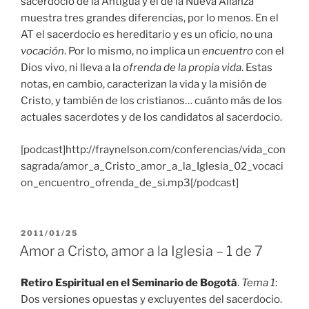
sacerdocio de la Antigua y el de la Nueva Alianza
muestra tres grandes diferencias, por lo menos. En el
AT el sacerdocio es hereditario y es un oficio, no una
vocación
. Por lo mismo, no implica un
encuentro
con el
Dios vivo, ni lleva a la
ofrenda de la propia vida
. Estas
notas, en cambio, caracterizan la vida y la misión de
Cristo, y también de los cristianos… cuánto más de los
actuales sacerdotes y de los candidatos al sacerdocio.
[podcast]http://fraynelson.com/conferencias/vida_con
sagrada/amor_a_Cristo_amor_a_la_Iglesia_02_vocaci
on_encuentro_ofrenda_de_si.mp3[/podcast]
PUBLICADO
2011/01/25
EL
Amor a Cristo, amor a la Iglesia – 1 de 7
Retiro Espiritual en el Seminario de Bogotá
.
Tema 1
:
Dos versiones opuestas y excluyentes del sacerdocio.