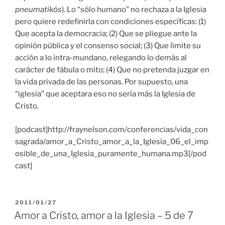
pneumatikós
). Lo “sólo humano” no rechaza a la Iglesia
pero quiere redefinirla con condiciones específicas: (1)
Que acepta la democracia; (2) Que se pliegue ante la
opinión pública y el consenso social; (3) Que limite su
acción a lo intra-mundano, relegando lo demás al
carácter de fábula o mito; (4) Que no pretenda juzgar en
la vida privada de las personas. Por supuesto, una
“iglesia” que aceptara eso no sería más la Iglesia de
Cristo.
[podcast]http://fraynelson.com/conferencias/vida_con
sagrada/amor_a_Cristo_amor_a_la_Iglesia_06_el_imp
osible_de_una_Iglesia_puramente_humana.mp3[/pod
cast]
PUBLICADO
2011/01/27
EL
Amor a Cristo, amor a la Iglesia – 5 de 7