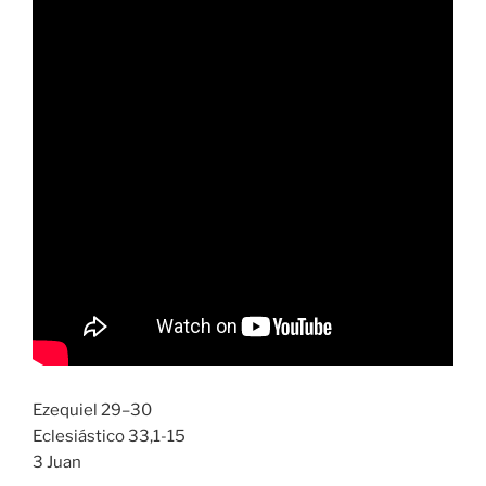
Ezequiel 29–30
Eclesiástico 33,1-15
3 Juan