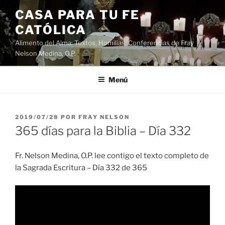
Saltar
CASA PARA TU FE
al
CATÓLICA
contenido
Alimento del Alma: Textos, Homilias, Conferencias de Fray
Nelson Medina, O.P.
Menú
PUBLICADO
2019/07/28
POR
FRAY NELSON
EL
365 días para la Biblia – Día 332
Fr. Nelson Medina, O.P. lee contigo el texto completo de
la Sagrada Escritura – Día 332 de 365