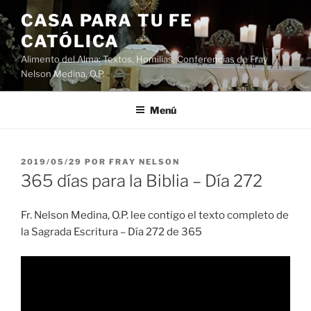
Saltar
CASA PARA TU FE
al
CATÓLICA
contenido
Alimento del Alma: Textos, Homilias, Conferencias de Fray
Nelson Medina, O.P.
Menú
PUBLICADO
2019/05/29
POR
FRAY NELSON
EL
365 días para la Biblia – Día 272
Fr. Nelson Medina, O.P. lee contigo el texto completo de
la Sagrada Escritura – Día 272 de 365