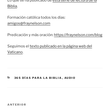
Lo que se ha publicado de
esta serie de lectura de la
Biblia
.
Formación católica todos los días:
amigos@fraynelson.com
Predicación y más oración:
https://fraynelson.com/blog
Seguimos el
texto publicado en la página web del
Vaticano
.
CATEGORÍAS
365 DÍAS PARA LA BIBLIA
,
AUDIO
Navegación
Entrada
ANTERIOR
de