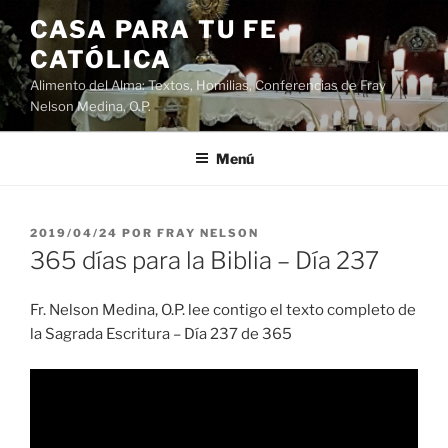
Saltar
CASA PARA TU FE
al
CATÓLICA
contenido
Alimento del Alma: Textos, Homilias, Conferencias de Fray
Nelson Medina, O.P.
Menú
PUBLICADO
2019/04/24
POR
FRAY NELSON
EL
365 días para la Biblia – Día 237
Fr. Nelson Medina, O.P. lee contigo el texto completo de
la Sagrada Escritura – Día 237 de 365