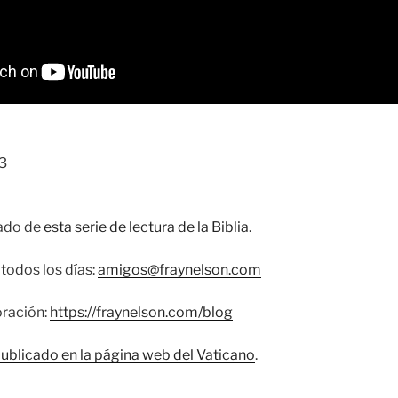
3
cado de
esta serie de lectura de la Biblia
.
todos los días:
amigos@fraynelson.com
oración:
https://fraynelson.com/blog
publicado en la página web del Vaticano
.