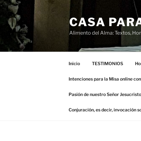
Saltar
al
CASA PARA
contenido
Alimento del Alma: Textos, Hom
Inicio
TESTIMONIOS
Ho
Intenciones para la Misa
online
con
Pasión de nuestro Señor Jesucristo
Conjuración, es decir, invocación 