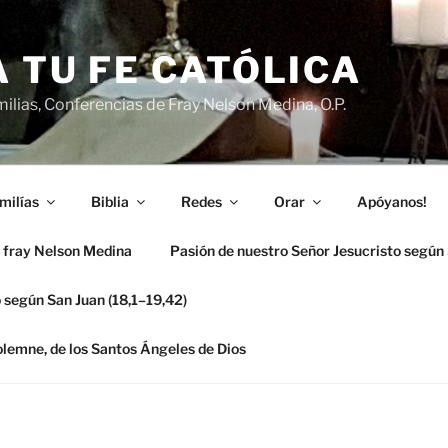
 TU FE CATÓLICA
ilias, Conferencias de Fray Nelson Medina, O.P.
milías
Biblia
Redes
Orar
Apóyanos!
 fray Nelson Medina
Pasión de nuestro Señor Jesucristo según
 según San Juan (18,1–19,42)
solemne, de los Santos Ángeles de Dios