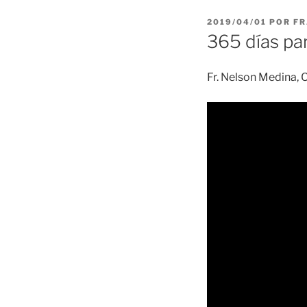
PUBLICADO
2019/04/01
POR
FR
EL
365 días par
Fr. Nelson Medina, O