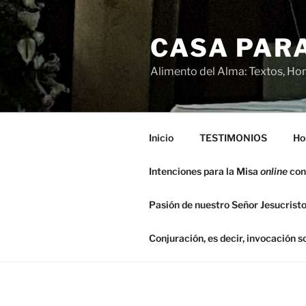
Saltar
al
CASA PARA
contenido
Alimento del Alma: Textos, Hom
Inicio
TESTIMONIOS
Ho
Intenciones para la Misa
online
con
Pasión de nuestro Señor Jesucristo
Conjuración, es decir, invocación 