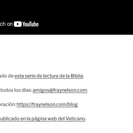
cado de
esta serie de lectura de la Biblia
.
todos los días:
amigos@fraynelson.com
oración:
https://fraynelson.com/blog
publicado en la página web del Vaticano
.