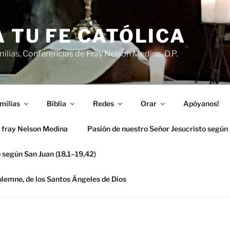
 TU FE CATÓLICA
ilias, Conferencias de Fray Nelson Medina, O.P.
milías
Biblia
Redes
Orar
Apóyanos!
 fray Nelson Medina
Pasión de nuestro Señor Jesucristo según
 según San Juan (18,1–19,42)
solemne, de los Santos Ángeles de Dios