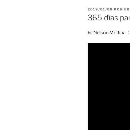
PUBLICADO
2019/01/08
POR
FR
EL
365 días par
Fr. Nelson Medina, O