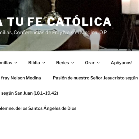
 TU FE CATÓLICA
ilias, Conferencias de Fray Nelson Medina, O.P.
milías
Biblia
Redes
Orar
Apóyanos!
 fray Nelson Medina
Pasión de nuestro Señor Jesucristo según
 según San Juan (18,1–19,42)
solemne, de los Santos Ángeles de Dios