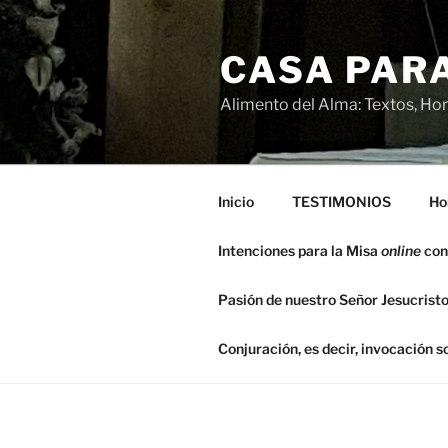
Saltar
al
CASA PARA
contenido
Alimento del Alma: Textos, Hom
Inicio
TESTIMONIOS
Ho
Intenciones para la Misa
online
con
Pasión de nuestro Señor Jesucristo
Conjuración, es decir, invocación 