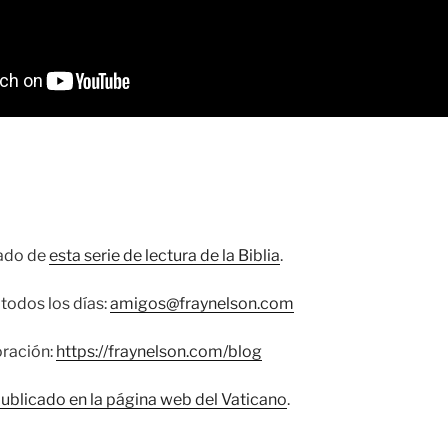
cado de
esta serie de lectura de la Biblia
.
todos los días:
amigos@fraynelson.com
oración:
https://fraynelson.com/blog
publicado en la página web del Vaticano
.