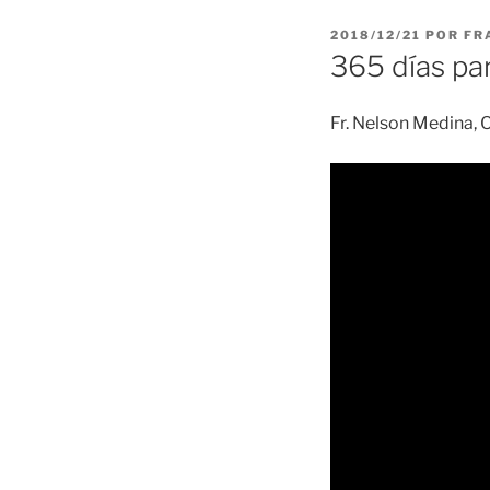
PUBLICADO
2018/12/21
POR
FR
EL
365 días par
Fr. Nelson Medina, O