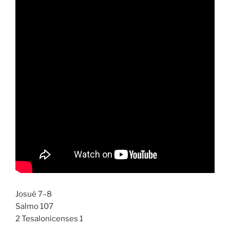
Josué 7–8
Salmo 107
2 Tesalonicenses 1