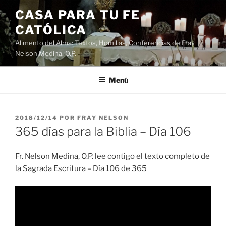
Saltar
CASA PARA TU FE
al
CATÓLICA
contenido
Alimento del Alma: Textos, Homilias, Conferencias de Fray
Nelson Medina, O.P.
Menú
PUBLICADO
2018/12/14
POR
FRAY NELSON
EL
365 días para la Biblia – Día 106
Fr. Nelson Medina, O.P. lee contigo el texto completo de
la Sagrada Escritura – Día 106 de 365