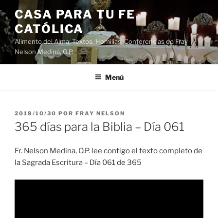
Saltar
CASA PARA TU FE
al
CATÓLICA
contenido
Alimento del Alma: Textos, Homilias, Conferencias de Fray
Nelson Medina, O.P.
Menú
PUBLICADO
2018/10/30
POR
FRAY NELSON
EL
365 días para la Biblia – Día 061
Fr. Nelson Medina, O.P. lee contigo el texto completo de
la Sagrada Escritura – Día 061 de 365