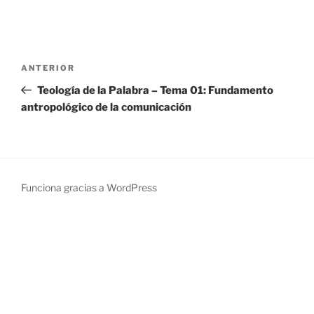
Navegación
Entrada
ANTERIOR
de
anterior:
Teología de la Palabra – Tema 01: Fundamento
entradas
antropológico de la comunicación
Funciona gracias a WordPress