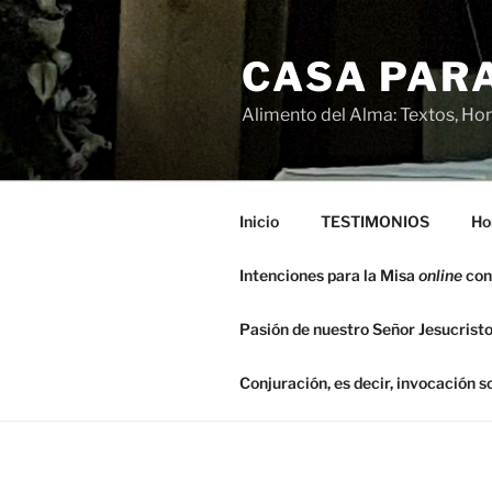
Saltar
al
CASA PARA
contenido
Alimento del Alma: Textos, Hom
Inicio
TESTIMONIOS
Ho
Intenciones para la Misa
online
con
Pasión de nuestro Señor Jesucristo
Conjuración, es decir, invocación 