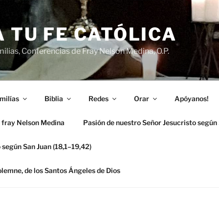
 TU FE CATÓLICA
ilias, Conferencias de Fray Nelson Medina, O.P.
milías
Biblia
Redes
Orar
Apóyanos!
 fray Nelson Medina
Pasión de nuestro Señor Jesucristo según
 según San Juan (18,1–19,42)
solemne, de los Santos Ángeles de Dios