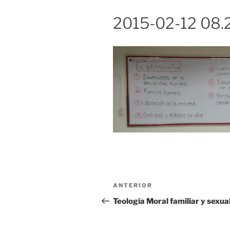
2015-02-12 08.
Navegación
Entrada
ANTERIOR
de
anterior:
Teología Moral familiar y sexua
entradas