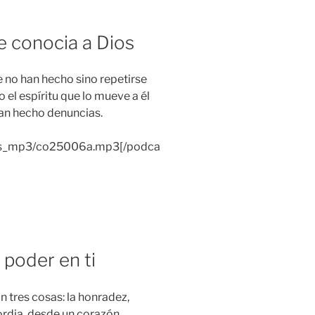
e conocia a Dios
e no han hecho sino repetirse
o el espíritu que lo mueve a él
an hecho denuncias.
lias_mp3/co25006a.mp3[/podca
 poder en ti
an tres cosas: la honradez,
ordia, desde un corazón