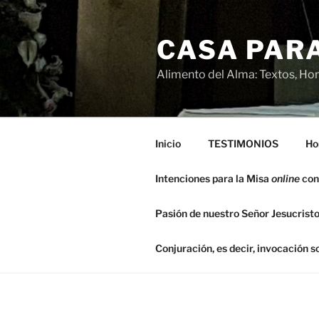
Saltar
al
CASA PARA
contenido
Alimento del Alma: Textos, Hom
Inicio
TESTIMONIOS
Ho
Intenciones para la Misa
online
con
Pasión de nuestro Señor Jesucristo
Conjuración, es decir, invocación 