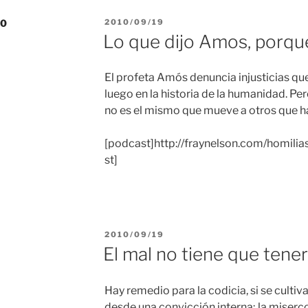
PUBLICADO
10
2010/09/19
EL
Lo que dijo Amos, porqu
El profeta Amós denuncia injusticias qu
luego en la historia de la humanidad. Per
no es el mismo que mueve a otros que h
[podcast]http://fraynelson.com/homi
st]
PUBLICADO
2010/09/19
EL
El mal no tiene que tener
Hay remedio para la codicia, si se cultiv
desde una convicción interna; la miserc