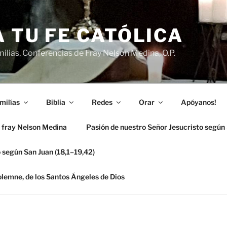
 TU FE CATÓLICA
ilias, Conferencias de Fray Nelson Medina, O.P.
milías
Biblia
Redes
Orar
Apóyanos!
 fray Nelson Medina
Pasión de nuestro Señor Jesucristo según
 según San Juan (18,1–19,42)
solemne, de los Santos Ángeles de Dios