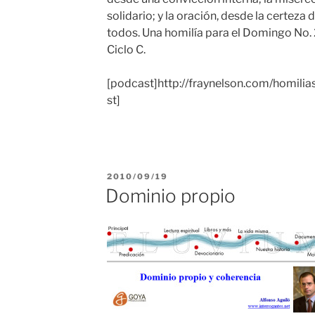
solidario; y la oración, desde la certeza
todos. Una homilía para el Domingo No. 
Ciclo C.
[podcast]http://fraynelson.com/homi
st]
PUBLICADO
2010/09/19
EL
Dominio propio