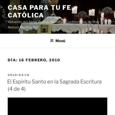
Saltar
CASA PARA TU FE
al
CATÓLICA
contenido
Alimento del Alma: Textos, Homilias, Conferencias de Fray
Nelson Medina, O.P.
Menú
DÍA:
16 FEBRERO, 2010
PUBLICADO
2010/02/16
EL
El Espiritu Santo en la Sagrada Escritura
(4 de 4)