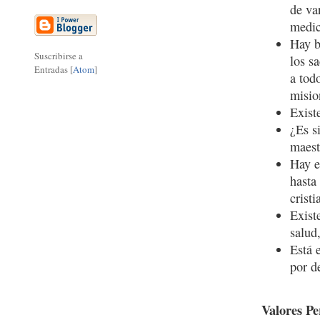
de va
medic
Hay b
Suscribirse a
los s
Entradas [
Atom
]
a tod
misio
Exist
¿Es s
maest
Hay e
hasta
cristi
Exist
salud
Está 
por d
Valores P