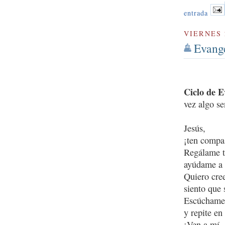
entrada
VIERNES 
Evange
Ciclo de E
vez algo se
Jesús,
¡ten compa
Regálame t
ayúdame a 
Quiero cree
siento que 
Escúchame,
y repite en
¡Ven a mí, 