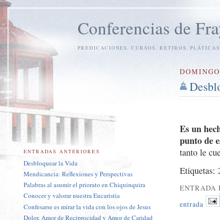
Conferencias de Fra
PREDICACIONES, CURSOS, RETIROS, PLÁTICAS
DOMINGO 
Desbl
Es un hech
punto de 
tanto le cu
ENTRADAS ANTERIORES
Desbloquear la Vida
Etiquetas:
Mendicancia: Reflexiones y Perspectivas
Palabras al asumir el priorato en Chiquinquira
ENTRADA 
Conocer y valorar nuestra Eucaristia
entrada
Confesarse es mirar la vida con los ojos de Jesus
Dolor, Amor de Reciprocidad y Amor de Caridad