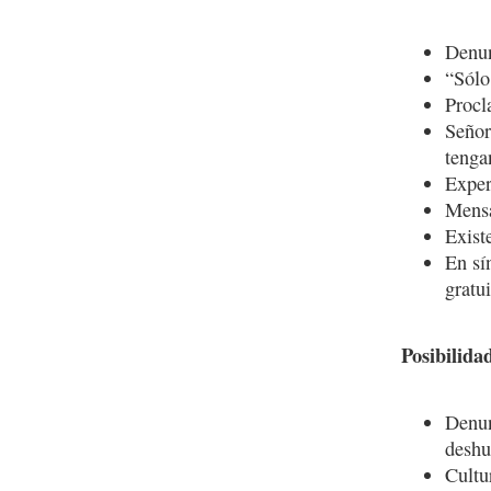
Denun
“Sólo
Procl
Señor
tenga
Exper
Mensa
Exist
En sí
gratu
Posibilida
Denun
deshu
Cultu