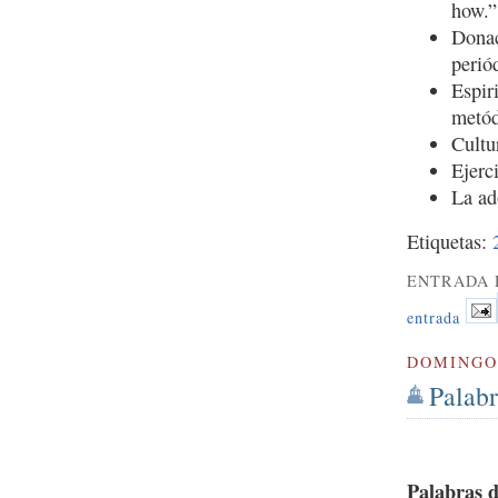
how.”
Donac
perió
Espiri
metód
Cultu
Ejerc
La ad
Etiquetas:
ENTRADA 
entrada
DOMINGO 
Palabr
Palabras d