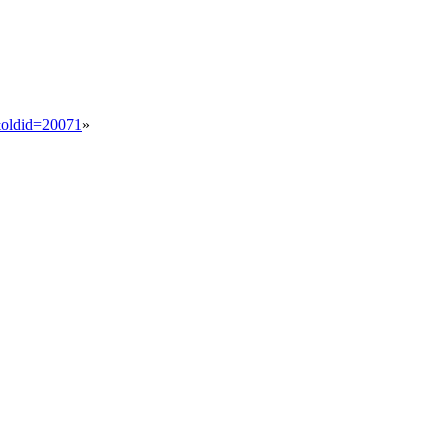
a&oldid=20071
»