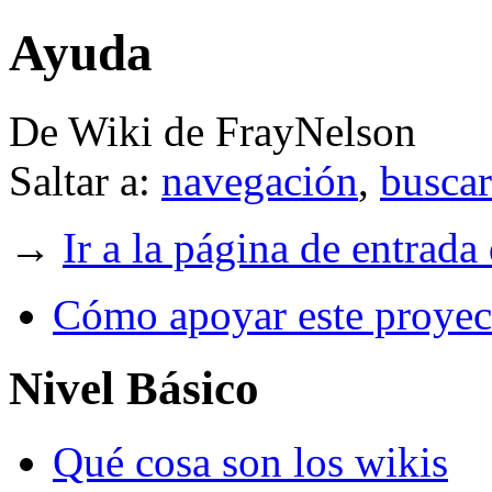
Ayuda
De Wiki de FrayNelson
Saltar a:
navegación
,
buscar
→
Ir a la página de ent
Cómo apoyar este proyec
Nivel Básico
Qué cosa son los wikis