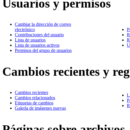
Usuarios y permisos
Cambiar la dirección de correo
electrónico
P
Contribuciones del usuario
R
Lista de usuarios
R
Lista de usuarios activos
U
Permisos del grupo de usuarios
Cambios recientes y reg
Cambios recientes
L
Cambios relacionados
P
Etiquetas de cambios
R
Galería de imágenes nuevas
Páginas sobre archivos