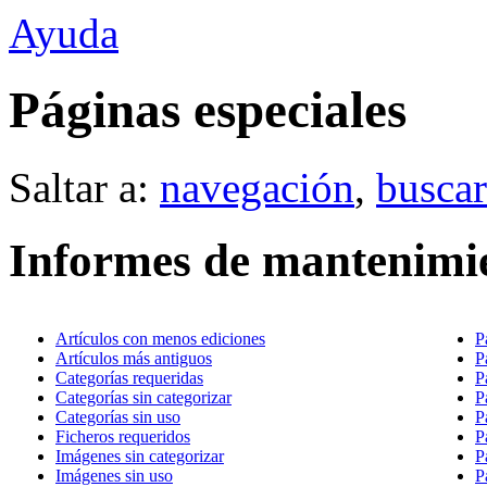
Ayuda
Páginas especiales
Saltar a:
navegación
,
buscar
Informes de mantenimi
Artículos con menos ediciones
P
Artículos más antiguos
P
Categorías requeridas
P
Categorías sin categorizar
P
Categorías sin uso
P
Ficheros requeridos
P
Imágenes sin categorizar
P
Imágenes sin uso
P