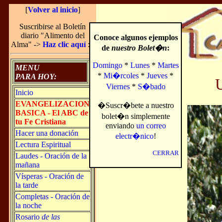
[
Volver al inicio
]
Suscribirse al Boletín
diario "Alimento del
Conoce algunos ejemplos
Alma" ->
Haz clic aquí
:-)
de
nuestro Bolet�n
:
Domingo
*
Lunes
*
Martes
MENU
*
Mi�rcoles
*
Jueves
*
PARA HOY:
Viernes
*
S�bado
Inicio
EVANGELIZACION
�Suscr�bete a nuestro
BASICA - El ABC de
bolet�n simplemente
tu Fe Cristiana
enviando
un correo
Hacer una donación
electr�nico
!
Lectura Espiritual
CERRAR
Laudes - Oración de la
mañana
Vísperas - Oración de
la tarde
Completas - Oración de
la noche
Rosario
de las