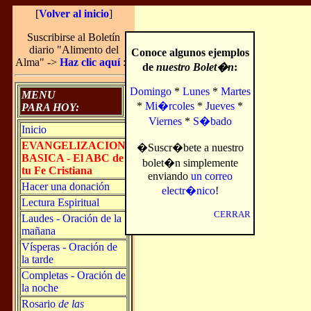
[
Volver al inicio
]
Suscribirse al Boletín
diario "Alimento del
Conoce algunos ejemplos
Alma" ->
Haz clic aquí
:-)
de
nuestro Bolet�n
:
Domingo
*
Lunes
*
Martes
MENU
*
Mi�rcoles
*
Jueves
*
PARA HOY:
Viernes
*
S�bado
Inicio
EVANGELIZACION
�Suscr�bete a nuestro
BASICA - El ABC de
bolet�n simplemente
tu Fe Cristiana
enviando
un correo
Hacer una donación
electr�nico
!
Lectura Espiritual
CERRAR
Laudes - Oración de la
mañana
Vísperas - Oración de
la tarde
Completas - Oración de
la noche
Rosario
de las