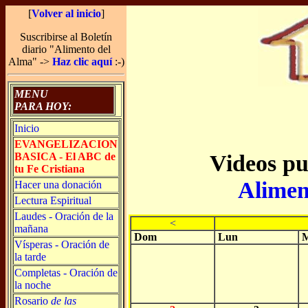
[
Volver al inicio
]
Suscribirse al Boletín
diario "Alimento del
Alma" ->
Haz clic aquí
:-)
MENU
PARA HOY:
Inicio
EVANGELIZACION
Videos pu
BASICA - El ABC de
tu Fe Cristiana
Alimen
Hacer una donación
Lectura Espiritual
Laudes - Oración de la
<
mañana
Dom
Lun
M
Vísperas - Oración de
la tarde
Completas - Oración de
la noche
Rosario
de las