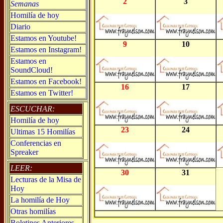
2
3
Semanas
Homilía de hoy
Diario
Estamos en Youtube!
9
10
Estamos en Instagram!
Estamos en
SoundCloud!
Estamos en Facebook!
16
17
Estamos en Twitter!
ESCUCHAR:
Homilía de hoy
23
24
Ultimas 15 Homilías
Conferencias en
Spreaker
LEER:
30
31
Lecturas de la Misa de
Hoy
La homilía de Hoy
Otras homilías
Boletines Anteriores