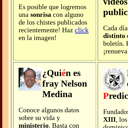
videos
Es posible que logremos
publi
una
sonrisa
con alguno
de los chistes publicados
Cada día
recientemente! Haz
click
distinto
en la imagen!
boletín.
¡renueva
¿Qui
é
n es
fray Nelson
Medina
P
redi
Conoce algunos datos
Fundados
sobre su vida y
XIII
, los
ministerio
. Basta con
dominic