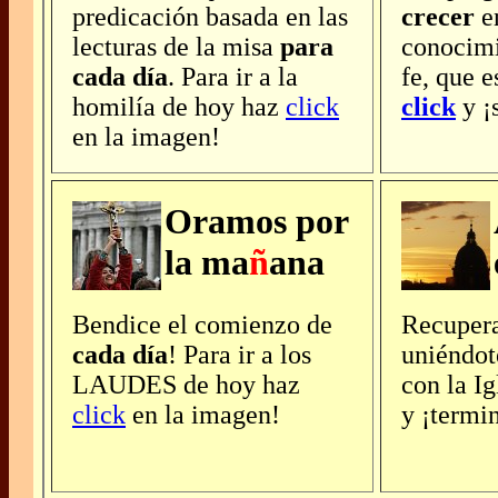
predicación basada en las
crecer
e
lecturas de la misa
para
conocimi
cada día
. Para ir a la
fe, que e
homilía de hoy haz
click
click
y ¡
en la imagen!
Oramos por
la ma
ñ
ana
Bendice el comienzo de
Recuper
cada día
! Para ir a los
uniéndo
LAUDES de hoy haz
con la I
click
en la imagen!
y ¡termin