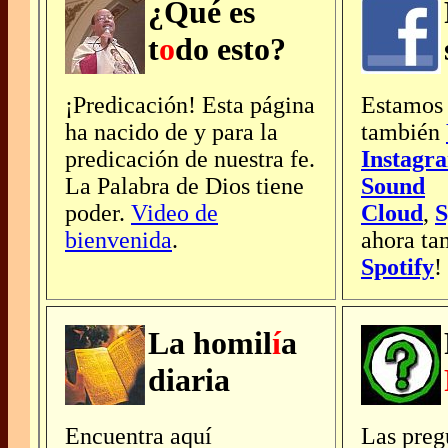
¿Qué es
t
o
do esto?
¡Predicación! Esta página
Estamos
ha nacido de y para la
también
predicación de nuestra fe.
Instagr
La Palabra de Dios tiene
Sound
poder.
Video de
Cloud
,
S
bienvenida
.
ahora ta
Spotify
!
La homil
í
a
diaria
Encuentra aquí
Las preg