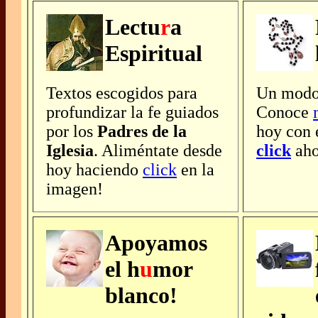
Lectu
r
a
Espiritual
Textos escogidos para
Un mod
profundizar la fe guiados
Conoce
por los
Padres de la
hoy con 
Iglesia
. Aliméntate desde
click
aho
hoy haciendo
click
en la
imagen!
Apoyamos
el h
u
mor
blanco!