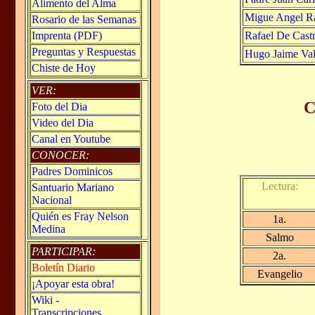
Alimento del Alma
Migue Angel Ra
Rosario de las Semanas
Rafael De Castr
Imprenta (PDF)
Preguntas y Respuestas
Hugo Jaime Val
Chiste de Hoy
VER:
C
Foto del Dia
Video del Dia
Canal en Youtube
CONOCER:
Padres Dominicos
Lectura:
Santuario Mariano
Nacional
Quién es Fray Nelson
1a.
Medina
Salmo
PARTICIPAR:
2a.
Boletín Diario
Evangelio
¡Apoyar esta obra!
Wiki -
Transcripciones