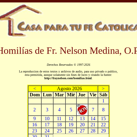
Homilías de Fr. Nelson Medina, O.P
Derechos Reservados © 1997-2026
La reproduccion de estos textos y archivos de audio, para uso privado o publico,
esta permitida, aunque solamente sin fines de lucro y citando la fuente:
http://fraynelson.com/homilias.html
.
<
Agosto 2026
>
Dom
Lun
Mar
Mié
Jue
Vie
Sáb
1
2
3
4
5
7
8
9
10
11
12
13
14
15
16
17
18
19
20
21
22
23
24
25
26
27
28
29
30
31