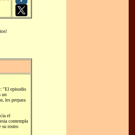
ios!
: "El episodio
s un
s, les prepara
cia el
lesia contempla
e su rostro