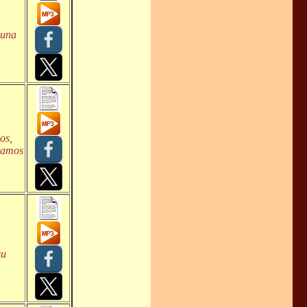
 una
os,
éramos
su