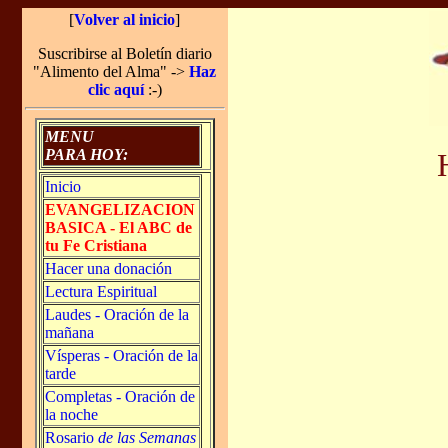
[
Volver al inicio
]
Suscribirse al Boletín diario
"Alimento del Alma" ->
Haz
clic aquí
:-)
MENU
PARA HOY:
Inicio
EVANGELIZACION
BASICA - El ABC de
tu Fe Cristiana
Hacer una donación
Lectura Espiritual
Laudes - Oración de la
mañana
Vísperas - Oración de la
tarde
Completas - Oración de
la noche
Rosario
de las Semanas