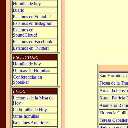
Homilía de hoy
Diario
Estamos en Youtube!
Estamos en Instagram!
Estamos en
SoundCloud!
Estamos en Facebook!
Estamos en Twitter!
ESCUCHAR:
Homilía de hoy
Ultimas 15 Homilías
San Hormidas (
Conferencias en
Spreaker
Fiesta de la Tra
Amanda Pérez d
LEER:
Karen Patricia 
Lecturas de la Misa de
Hoy
Anamaria Ramir
La homilía de Hoy
Florencia Colli 
Otras homilías
Teresa Caballer
Boletines Anteriores
Padre Juan Car