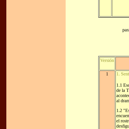
par
Versión
1
1. Sent
1.1 Es
de la 
acontec
al dram
1.2 "Es
encuen
el rost
desfig