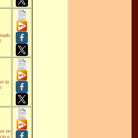
lamado
.
er la
n
rar en
cia a