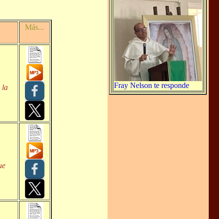
Más...
Fray Nelson te responde
 la
ue