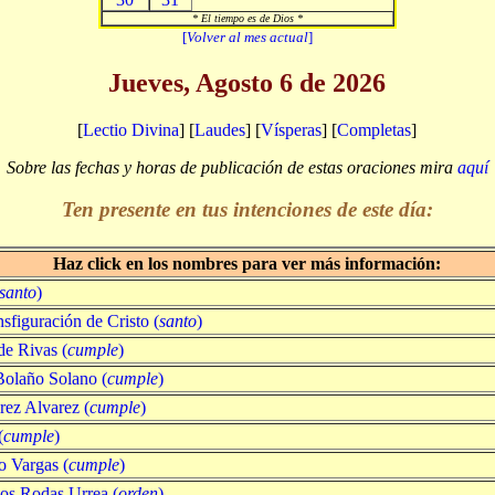
* El tiempo es de Dios *
[
Volver al mes actual
]
Jueves, Agosto 6 de 2026
[
Lectio Divina
] [
Laudes
] [
Vísperas
] [
Completas
]
Sobre las fechas y horas de publicación de estas oraciones mira
aquí
Ten presente en tus intenciones de este día:
Haz click en los nombres para ver más información:
santo
)
nsfiguración de Cristo (
santo
)
e Rivas (
cumple
)
Bolaño Solano (
cumple
)
ez Alvarez (
cumple
)
(
cumple
)
o Vargas (
cumple
)
los Rodas Urrea (
orden
)