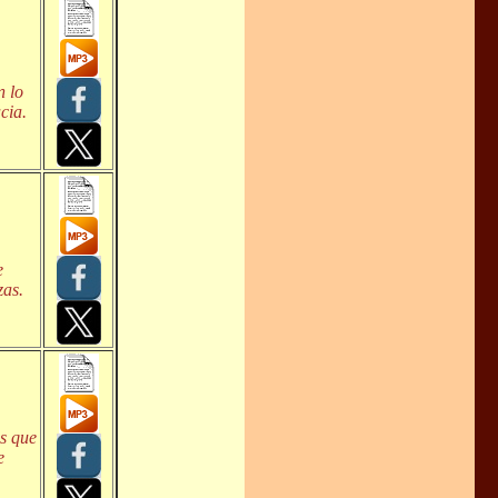
n lo
cia.
e
zas.
s que
e