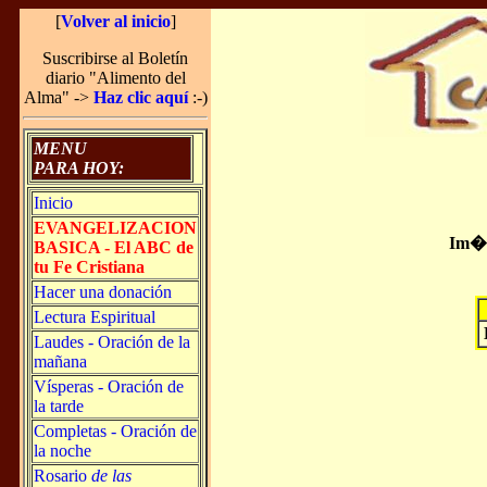
[
Volver al inicio
]
Suscribirse al Boletín
diario "Alimento del
Alma" ->
Haz clic aquí
:-)
MENU
PARA HOY:
Inicio
EVANGELIZACION
Im�g
BASICA - El ABC de
tu Fe Cristiana
Hacer una donación
Lectura Espiritual
Laudes - Oración de la
mañana
Vísperas - Oración de
la tarde
Completas - Oración de
la noche
Rosario
de las