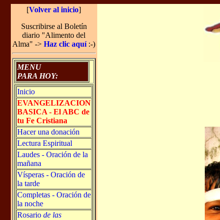
[
Volver al inicio
]
Suscribirse al Boletín
diario "Alimento del
Alma" ->
Haz clic aquí
:-)
MENU
PARA HOY:
Inicio
EVANGELIZACION
BASICA - El ABC de
tu Fe Cristiana
Hacer una donación
Lectura Espiritual
Laudes - Oración de la
mañana
Vísperas - Oración de
la tarde
Completas - Oración de
la noche
Rosario
de las