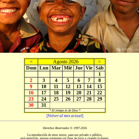
<
Agosto 2026
>
Dom
Lun
Mar
Mié
Jue
Vie
Sáb
1
2
3
4
5
6
7
8
9
10
11
12
13
14
15
16
17
18
19
20
21
22
23
24
25
26
27
28
29
30
31
* El tiempo es de Dios *
[
Volver al mes actual
]
Derechos Reservados © 1997-2026
La reproducción de estos textos, para uso privado o público,
está permitida, aunque solamente sin fines de lucro y citando la fuente: