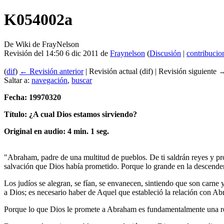
K054002a
De Wiki de FrayNelson
Revisión del 14:50 6 dic 2011 de
Fraynelson
(
Discusión
|
contribucio
(
dif
)
← Revisión anterior
| Revisión actual (dif) | Revisión siguiente →
Saltar a:
navegación
,
buscar
Fecha: 19970320
Título: ¿A cual Dios estamos sirviendo?
Original en audio: 4 min. 1 seg.
"Abraham, padre de una multitud de pueblos. De ti saldrán reyes y pr
salvación que Dios había prometido. Porque lo grande en la descende
Los judíos se alegran, se fían, se envanecen, sintiendo que son carn
a Dios; es necesario haber de Aquel que estableció la relación con A
Porque lo que Dios le promete a Abraham es fundamentalmente una rel