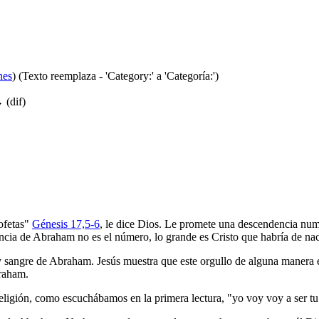
nes
)
(Texto reemplaza - 'Category:' a 'Categoría:')
 (dif)
ofetas"
Génesis 17,5-6
, le dice Dios. Le promete una descendencia nume
ncia de Abraham no es el número, lo grande es Cristo que habría de nac
e y sangre de Abraham. Jesús muestra que este orgullo de alguna manera
braham.
igión, como escuchábamos en la primera lectura, "yo voy voy a ser tu 