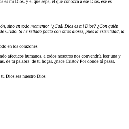
s es mi Dios, y el que sepa, el que conozca a ese Dios, ése es
ción, sino en todo momento: "¿Cuál Dios es mi Dios? ¿Con quién
Cristo. Si he sellado pacto con otros dioses, pues la esterilidad, la
todo en los corazones.
ndo afecticos humanos, a todos nosotros nos convendría leer una y
s, de tu palabra, de tu hogar, ¿nace Cristo? Por donde tú pasas,
 tu Dios sea nuestro Dios.