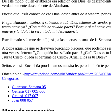
De este modo, quien establezca esa relación con Dios, es descendiente
verdaderamente descendiente de Abraham.
Puesto que Jesús conoce de ese Dios, desde antes de Abraham, por e
Preguntémonos nosotros si sabemos a cuál Dios estamos sirviendo; 
tengo pacto yo? ¿Con quién he sellado pacto? Porque si mi pacto está s
muerte y la idolatría serán toda mi descendencia.
Este llamado solemne de la Iglesia, a las puertas mismas de la Semana 
A todos aquellos que se desviven buscando placeres, que podemos ser 
otra vez ese letrero: "¿Con quién has sellado pacto? ¿Cuál Dios es tu 
¿surge Cristo, queda el perfume de Cristo? ¿Cuál Dios es tu Dios?"
Señor, en esta Eucaristía proclamamos nuestra fe, pero también te ped
Obtenido de «
http://fraynelson.com/wiki2/index.php?title=K054002
Categorías
:
Cuaresma Semana 05
Génesis 017 005-006
Génesis 017 007
Juan 008 057
Menú de navegación