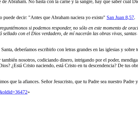
 de Abraham. No basta con la carne y la sangre, hay que saber cuál Dio
so puede decir: "Antes que Abraham naciera yo existo"
San Juan 8,57
.
preguntémonos si podemos responder, no sólo en este momento de ora
ellado con el Dios verdadero, de mí nacerán las obras vivas, santas de 
Santa, deberíamos escribirlo con letras grandes en las iglesias y sobre 
también nosotros, codiciando dinero, intrigando por el poder, mendiga
Dios? ¿Está Cristo naciendo, está Cristo en tu descendencia? De tus obra
imos que la afiances. Señor Jesucristo, que tu Padre sea nuestro Padre y
a&oldid=36472
»