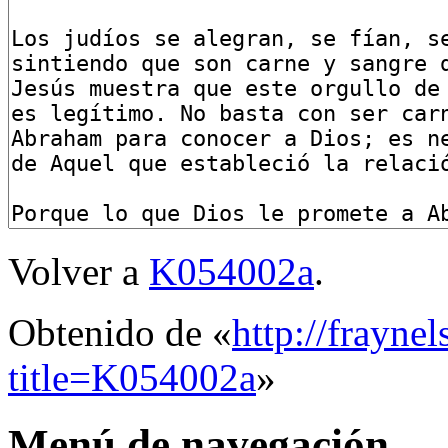
Volver a
K054002a
.
Obtenido de «
http://frayne
title=K054002a
»
Menú de navegación