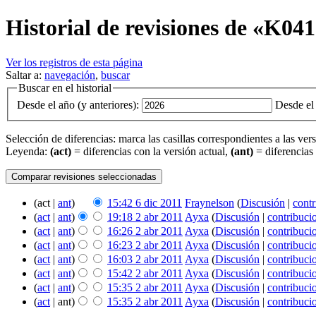
Historial de revisiones de «K04
Ver los registros de esta página
Saltar a:
navegación
,
buscar
Buscar en el historial
Desde el año (y anteriores):
Desde el 
Selección de diferencias: marca las casillas correspondientes a las ver
Leyenda:
(act)
= diferencias con la versión actual,
(ant)
= diferencias 
(act |
ant
)
15:42 6 dic 2011
‎
Fraynelson
(
Discusión
|
contr
(
act
|
ant
)
19:18 2 abr 2011
‎
Ayxa
(
Discusión
|
contribuci
(
act
|
ant
)
16:26 2 abr 2011
‎
Ayxa
(
Discusión
|
contribuci
(
act
|
ant
)
16:23 2 abr 2011
‎
Ayxa
(
Discusión
|
contribuci
(
act
|
ant
)
16:03 2 abr 2011
‎
Ayxa
(
Discusión
|
contribuci
(
act
|
ant
)
15:42 2 abr 2011
‎
Ayxa
(
Discusión
|
contribuci
(
act
|
ant
)
15:35 2 abr 2011
‎
Ayxa
(
Discusión
|
contribuci
(
act
| ant)
15:35 2 abr 2011
‎
Ayxa
(
Discusión
|
contribuci