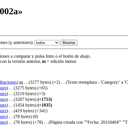
1002a»
mes (y anteriores):
siones a comparar y pulsa Intro o el botón de abajo.
con la versión anterior,
m
= edición menor
ibuciones
)
‎
m
. .
(3277 bytes)
(+2)
‎
. .
(Texto reemplaza - 'Category:' a 'C
ones
)
‎
. .
(3275 bytes)
(+65)
ones
)
‎
. .
(3210 bytes)
(+3)
ones
)
‎
. .
(3207 bytes)
(+1753)
ones
)
‎
. .
(1454 bytes)
(+1035)
ones
)
‎
. .
(419 bytes)
(+341)
ones
)
‎
. .
(78 bytes)
(0)
ones
)
‎
. .
(78 bytes)
(+78)
‎
. .
(Página creada con ''''Fecha: 20110404''' '''Tít