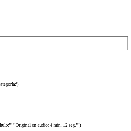
ategoría:')
ulo:''' '''Original en audio: 4 min. 12 seg.'''')