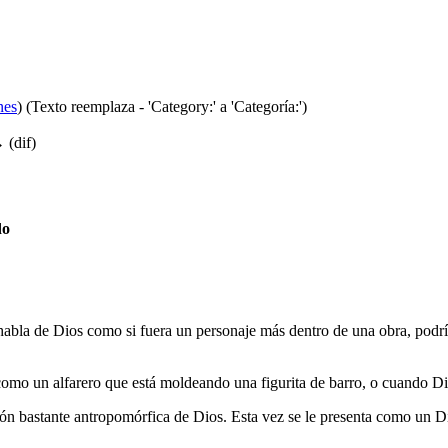
nes
)
(Texto reemplaza - 'Category:' a 'Categoría:')
 (dif)
do
habla de Dios como si fuera un personaje más dentro de una obra, podría
mo un alfarero que está moldeando una figurita de barro, o cuando Dio
ón bastante antropomórfica de Dios. Esta vez se le presenta como un Dio