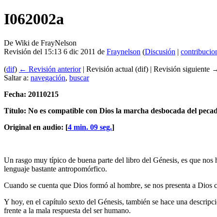
I062002a
De Wiki de FrayNelson
Revisión del 15:13 6 dic 2011 de
Fraynelson
(
Discusión
|
contribucio
(
dif
)
← Revisión anterior
| Revisión actual (dif) | Revisión siguiente →
Saltar a:
navegación
,
buscar
Fecha: 20110215
Título: No es compatible con Dios la marcha desbocada del peca
Original en audio: [
4 min. 09 seg.
]
Un rasgo muy típico de buena parte del libro del Génesis, es que nos 
lenguaje bastante antropomórfico.
Cuando se cuenta que Dios formó al hombre, se nos presenta a Dios co
Y hoy, en el capítulo sexto del Génesis, también se hace una descripci
frente a la mala respuesta del ser humano.