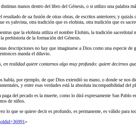
distintas manos dentro del libro del Génesis, o si utilizo una palabra más
 resultado de ua fusión de otras obras, de escritos anteriores; y quizás
 es yahvista, otra tradición que es elohista, otra tradición que es sacer
entras que la elohista utiliza el nombre Elohim, la tradición sacerdotal
la prehistoria de la formación del Génesis.
as descripciones no hay que imaginarse a Dios como una especie de gig
 entonces manda el diluvio.
 en realidad quiere contarnos algo muy profundo: quiere decirnos que
 nos habla, por ejemplo, de que Dios extendió su mano, o donde se nos 
amentales, y entre esas verdades está la absoluta incompatibilidad del
ra paga del pecado es la muerte, como lo dirá expresamente San Pablo e
tos de niños.
ero lo que se quiere decir es profundo, es permanente, es válido para to
a&oldid=36991
»