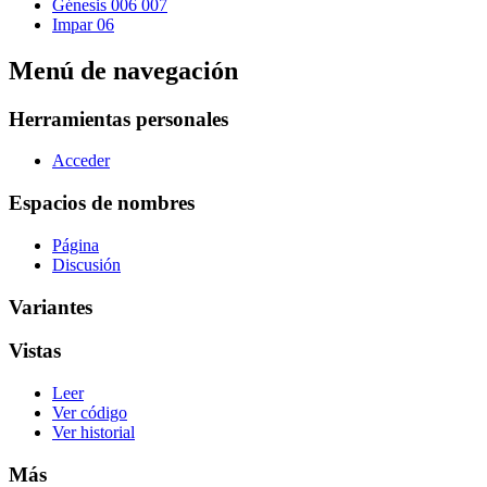
Génesis 006 007
Impar 06
Menú de navegación
Herramientas personales
Acceder
Espacios de nombres
Página
Discusión
Variantes
Vistas
Leer
Ver código
Ver historial
Más