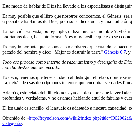
Este modo de hablar de Dios ha llevado a los especialistas a distinguir 
Es muy posible que el libro que nosotros conocemos, el Génesis, sea el
especial de hablarnos de Dios, por eso se dice que hay una tradición que
La tradición yahvista, por ejemplo, utiliza mucho el nombre Yavhé, mi
podríamos decir, bastante formal. Y es muy posible que esta sea como 
Es muy importante que sepamos, sin embargo, que cuando se hacen est
pecado del hombre y dice: "Mejor es destruir la tierra"
Génesis 6,7
, y
Todo ese proceso como interno de razonamiento y desengaño de Dios,
marcha desbocada del pecado.
Es decir, tenemos que tener cuidado al distinguir el relato, donde se
ira; detrás de esas descripciones tenemos que encontrar verdades fund
Además, este relato del diluvio nos ayuda a descubrir que la verdade
profundas y verdaderas, y no estamos hablando aquí de fábulas y cuen
El lenguaje es sencillo, el lenguaje es adaptado a nuestra capacidad, p
Obtenido de «
http://fraynelson.com/wiki2/index.php?title=I062002
Categorías
: