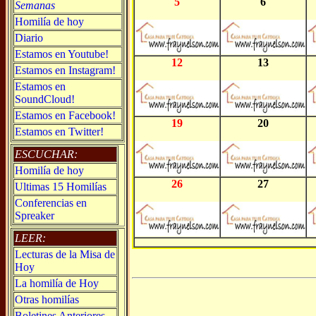
5
6
Semanas
Homilía de hoy
Diario
Estamos en Youtube!
12
13
Estamos en Instagram!
Estamos en
SoundCloud!
Estamos en Facebook!
19
20
Estamos en Twitter!
ESCUCHAR:
Homilía de hoy
26
27
Ultimas 15 Homilías
Conferencias en
Spreaker
LEER:
Lecturas de la Misa de
Hoy
La homilía de Hoy
Otras homilías
Boletines Anteriores