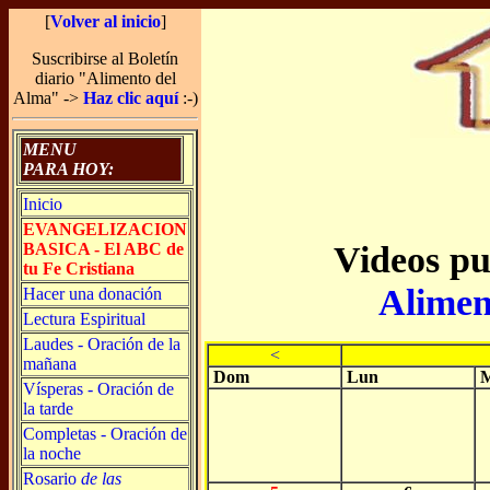
[
Volver al inicio
]
Suscribirse al Boletín
diario "Alimento del
Alma" ->
Haz clic aquí
:-)
MENU
PARA HOY:
Inicio
EVANGELIZACION
Videos pu
BASICA - El ABC de
tu Fe Cristiana
Alimen
Hacer una donación
Lectura Espiritual
Laudes - Oración de la
<
mañana
Dom
Lun
M
Vísperas - Oración de
la tarde
Completas - Oración de
la noche
Rosario
de las