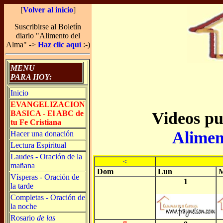
[
Volver al inicio
]
Suscribirse al Boletín
diario "Alimento del
Alma" ->
Haz clic aquí
:-)
MENU
PARA HOY:
Inicio
EVANGELIZACION
Videos pu
BASICA - El ABC de
tu Fe Cristiana
Alimen
Hacer una donación
Lectura Espiritual
Laudes - Oración de la
<
mañana
Dom
Lun
M
Vísperas - Oración de
1
la tarde
Completas - Oración de
la noche
Rosario
de las