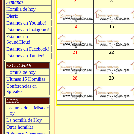
7
8
Semanas
Homilía de hoy
Diario
Estamos en Youtube!
14
15
Estamos en Instagram!
Estamos en
SoundCloud!
Estamos en Facebook!
21
22
Estamos en Twitter!
ESCUCHAR:
Homilía de hoy
28
29
Ultimas 15 Homilías
Conferencias en
Spreaker
LEER:
Lecturas de la Misa de
Hoy
La homilía de Hoy
Otras homilías
Boletines Anteriores