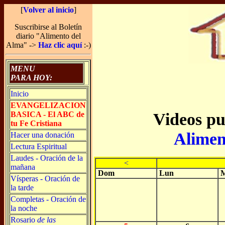
[
Volver al inicio
]
Suscribirse al Boletín
diario "Alimento del
Alma" ->
Haz clic aquí
:-)
MENU
PARA HOY:
Inicio
EVANGELIZACION
Videos pu
BASICA - El ABC de
tu Fe Cristiana
Alimen
Hacer una donación
Lectura Espiritual
Laudes - Oración de la
<
mañana
Dom
Lun
M
Vísperas - Oración de
la tarde
Completas - Oración de
la noche
Rosario
de las