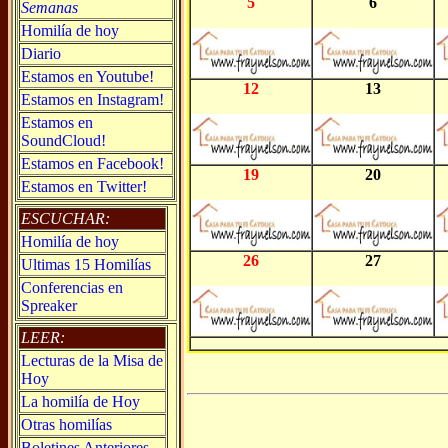
5
6
Semanas
Homilía de hoy
Diario
Estamos en Youtube!
12
13
Estamos en Instagram!
Estamos en
SoundCloud!
Estamos en Facebook!
19
20
Estamos en Twitter!
ESCUCHAR:
Homilía de hoy
26
27
Ultimas 15 Homilías
Conferencias en
Spreaker
LEER:
Lecturas de la Misa de
Hoy
La homilía de Hoy
Otras homilías
Boletines Anteriores