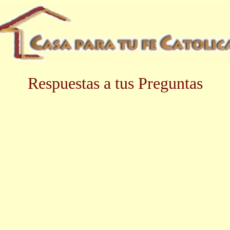
Respuestas a tus Preguntas