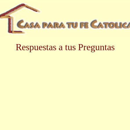
Respuestas a tus Preguntas