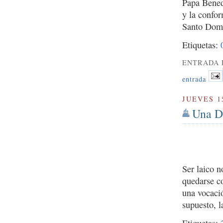
Papa Bened
y la confo
Santo Dom
Etiquetas:
ENTRADA 
entrada
JUEVES 1
Una De
Ser laico n
quedarse co
una vocació
supuesto, l
Etiquetas: