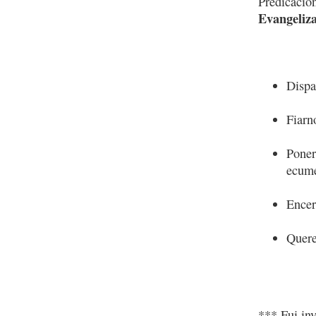
Predicació
Evangeliza
Dispa
Fiarn
Poner
ecumé
Encer
Quere
*** Fui in