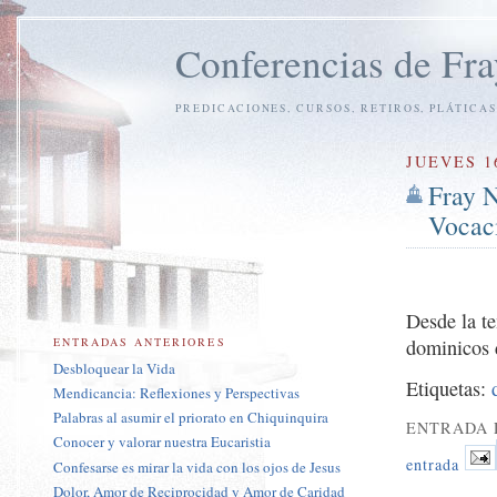
Conferencias de Fra
PREDICACIONES, CURSOS, RETIROS, PLÁTICAS
JUEVES 1
Fray N
Vocac
Desde la te
ENTRADAS ANTERIORES
dominicos 
Desbloquear la Vida
Etiquetas:
Mendicancia: Reflexiones y Perspectivas
Palabras al asumir el priorato en Chiquinquira
ENTRADA 
Conocer y valorar nuestra Eucaristia
entrada
Confesarse es mirar la vida con los ojos de Jesus
Dolor, Amor de Reciprocidad y Amor de Caridad