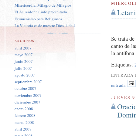
MIÉRCOLE
Misericordia, Milagro de Milagros
Letan
El Acusador ha sido precipitado
Ecumenismo para Religiosos
La Victoria es de nuestro Dios, 4 de 4
Se trata d
ARCHIVOS
canto de l
abril 2007
la antífona
mayo 2007
junio 2007
Etiquetas:
julio 2007
ENTRADA 
agosto 2007
septiembre 2007
entrada
octubre 2007
noviembre 2007
JUEVES 9
diciembre 2007
Oraci
enero 2008
Domin
febrero 2008
marzo 2008
abril 2008
mayo 2008