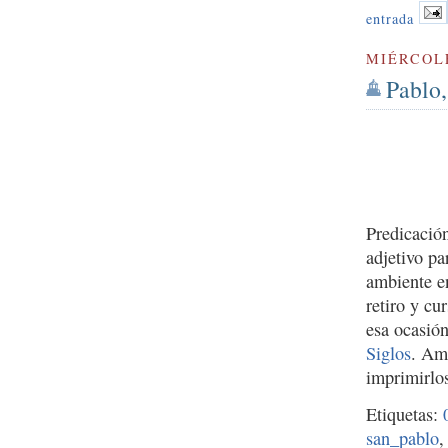
entrada
MIÉRCOLE
Pablo,
Predicació
adjetivo pa
ambiente en
retiro y c
esa ocasió
Siglos
. Amb
imprimirlos
Etiquetas:
san_pablo