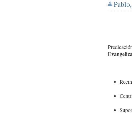
Pablo,
Predicació
Evangeliza
Reemp
Centra
Supon