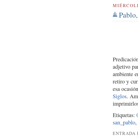
MIÉRCOLE
Pablo,
Predicació
adjetivo pa
ambiente en
retiro y c
esa ocasió
Siglos
. Amb
imprimirlos
Etiquetas:
san_pablo
ENTRADA 