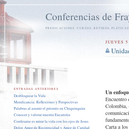
Conferencias de Fra
PREDICACIONES, CURSOS, RETIROS, PLÁTICAS
JUEVES 5
Unidad
ENTRADAS ANTERIORES
Un enfoque
Desbloquear la Vida
Encuentro 
Mendicancia: Reflexiones y Perspectivas
Colombia, 
Palabras al asumir el priorato en Chiquinquira
comunicació
Conocer y valorar nuestra Eucaristia
fundamento
Confesarse es mirar la vida con los ojos de Jesus
Carta a los
Dolor, Amor de Reciprocidad y Amor de Caridad