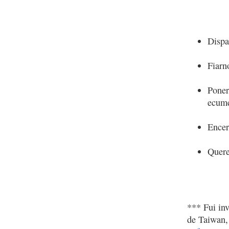
Dispa
Fiarn
Poner
ecumé
Encer
Quere
*** Fui in
de Taiwan,