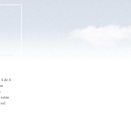
 4 de 4:
tan
s
 están
cial
.