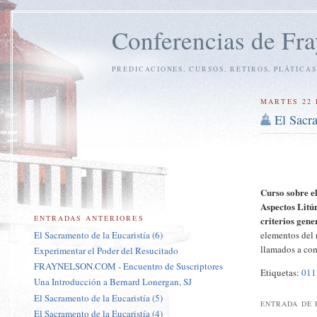
Conferencias de Fra
PREDICACIONES, CURSOS, RETIROS, PLÁTICAS
MARTES 22 
El Sacra
Curso sobre e
Aspectos Litú
ENTRADAS ANTERIORES
criterios gene
El Sacramento de la Eucaristía (6)
elementos del
llamados a c
Experimentar el Poder del Resucitado
FRAYNELSON.COM - Encuentro de Suscriptores
Etiquetas:
011
Una Introducción a Bernard Lonergan, SJ
El Sacramento de la Eucaristía (5)
ENTRADA DE 
El Sacramento de la Eucaristía (4)