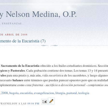
y Nelson Medina, O.P.
, ENSEÑANZAS...
DE ABRIL DE 2008
mento de la Eucaristía (7)
l Sacramento de la Eucaristía
ofrecido a los frailes estudiantes dominicos. Sección
rgicos y Pastorales
. Cada grabación contiene dos temas. Los temas 13 y 14 presen
rales
para una praxis y, más aún,
vida eucarística
de los sacerdotes, y luego alguno
balance
 necesario
entre términos que pueden parecer opuestos pero que en realidad
omplementarse como
cena fraterna - sacrificio
o
devoción personal - compromiso so
,
2008
,
bogota
,
eucaristia
,
evangelizacion
,
liturgia
,
pastoral
,
teologia
FRAYNELSON A LAS
09:04 PM