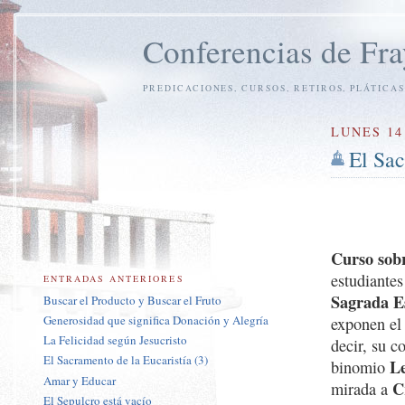
Conferencias de Fra
PREDICACIONES, CURSOS, RETIROS, PLÁTICAS
LUNES 14
El Sac
Curso sobr
estudiante
ENTRADAS ANTERIORES
Sagrada E
Buscar el Producto y Buscar el Fruto
Generosidad que significa Donación y Alegría
exponen el 
La Felicidad según Jesucristo
decir, su c
El Sacramento de la Eucaristía (3)
Le
binomio
Amar y Educar
C
mirada a
El Sepulcro está vacío