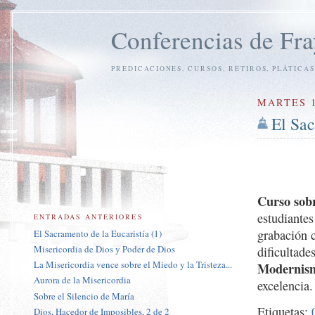
Conferencias de Fra
PREDICACIONES, CURSOS, RETIROS, PLÁTICAS
MARTES 1
El Sac
Curso sobr
estudiante
ENTRADAS ANTERIORES
grabación c
El Sacramento de la Eucaristía (1)
Misericordia de Dios y Poder de Dios
dificultade
La Misericordia vence sobre el Miedo y la Tristeza...
Modernis
Aurora de la Misericordia
excelencia.
Sobre el Silencio de María
Etiquetas:
Dios, Hacedor de Imposibles, 2 de 2