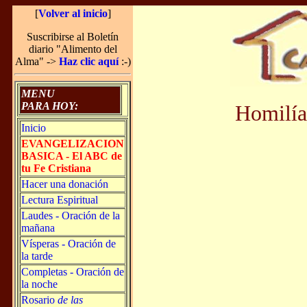
[
Volver al inicio
]
Suscribirse al Boletín
diario "Alimento del
Alma" ->
Haz clic aquí
:-)
MENU
PARA HOY:
Homilía
Inicio
EVANGELIZACION
BASICA - El ABC de
tu Fe Cristiana
Hacer una donación
Lectura Espiritual
Laudes - Oración de la
mañana
Vísperas - Oración de
la tarde
Completas - Oración de
la noche
Rosario
de las