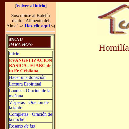
[
Volver al inicio
]
Suscribirse al Boletín
diario "Alimento del
Alma" ->
Haz clic aquí
:-)
MENU
PARA HOY:
Homilía
Inicio
EVANGELIZACION
BASICA - El ABC de
tu Fe Cristiana
Hacer una donación
Lectura Espiritual
Laudes - Oración de la
mañana
Vísperas - Oración de
la tarde
Completas - Oración de
la noche
Rosario
de las