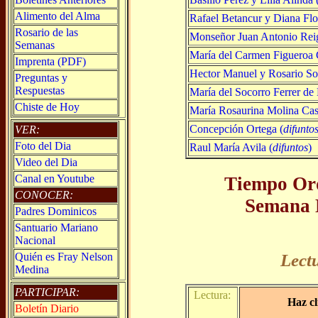
Alimento del Alma
Rafael Betancur y Diana Flo
Rosario de las
Monseñor Juan Antonio Reig
Semanas
María del Carmen Figueroa
Imprenta (PDF)
Hector Manuel y Rosario So
Preguntas y
Respuestas
María del Socorro Ferrer de
Chiste de Hoy
María Rosaurina Molina Cast
Concepción Ortega (
difunto
VER:
Foto del Dia
Raul María Avila (
difuntos
)
Video del Dia
Canal en Youtube
Tiempo Ord
CONOCER:
Semana 
Padres Dominicos
Santuario Mariano
Nacional
Quién es Fray Nelson
Lect
Medina
PARTICIPAR:
Lectura:
Haz cl
Boletín Diario