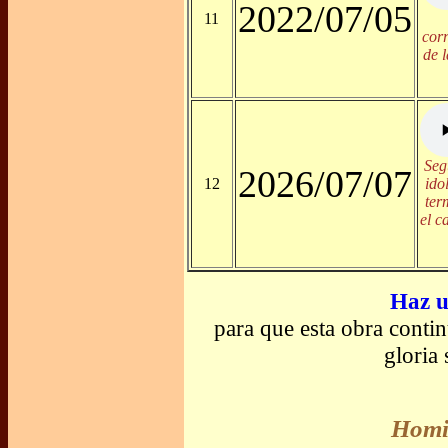
2022/07/05
11
cor
de 
Seg
2026/07/07
12
ido
ter
el c
Haz u
para que esta obra conti
gloria
Homil