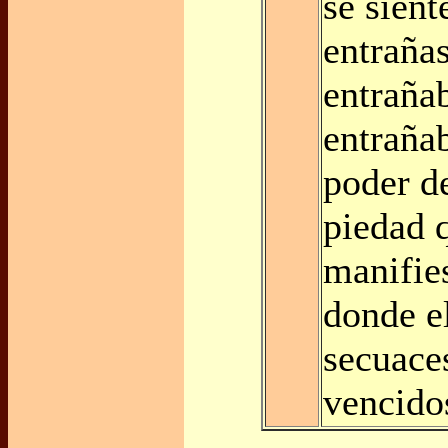
se sient
entraña
entraña
entrañab
poder de
piedad 
manifies
donde e
secuace
vencido