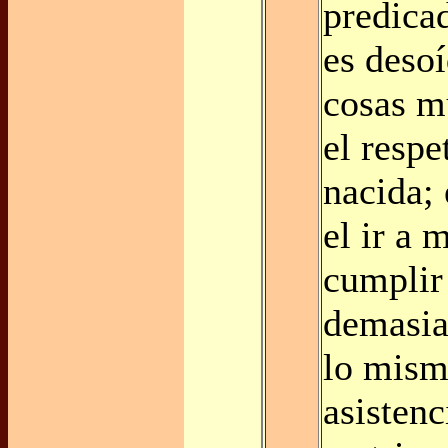
predica
es deso
cosas m
el respe
nacida; 
el ir a 
cumplir
demasia
lo mism
asistenc