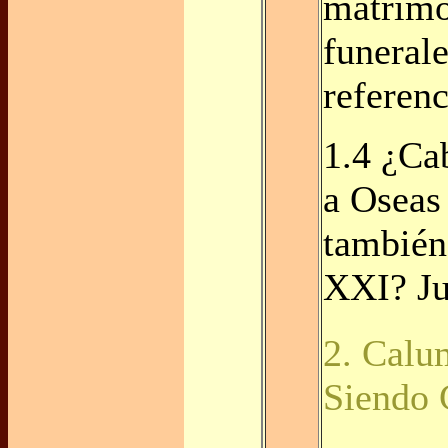
matrimo
funerale
referenc
1.4 ¿Ca
a Oseas
también 
XXI? Ju
2. Calu
Siendo