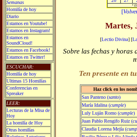
26
27
Semanas
* El
Homilía de hoy
[
Volve
Diario
Estamos en Youtube!
Martes, 
Estamos en Instagram!
Estamos en
[
Lectio Divina
] [
L
SoundCloud!
Sobre las fechas y horas 
Estamos en Facebook!
Estamos en Twitter!
m
ESCUCHAR:
Ten presente en tu
Homilía de hoy
Ultimas 15 Homilías
Conferencias en
Haz click en los nom
Spreaker
San Panteno (
santo
)
LEER:
María Idalina (
cumple
)
Lecturas de la Misa de
Luly Luján Romo (
cumple
)
Hoy
Juan Pablo Rengifo Ruiz (
c
La homilía de Hoy
Claudia Lorena Mejía (
cump
Otras homilías
Basilio Pérez y Lilia Alinda 
Boletines Anteriores