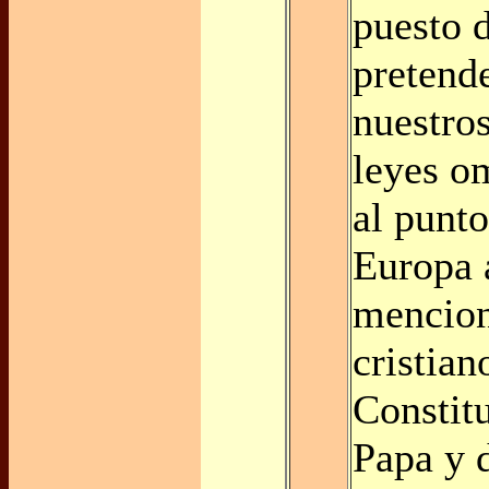
puesto 
pretend
nuestro
leyes o
al punt
Europa 
mencion
cristian
Constitu
Papa y 