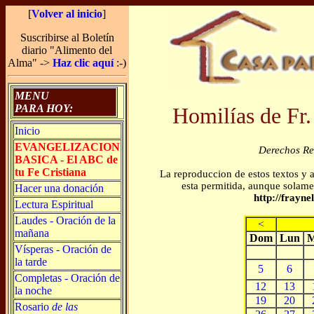
[
Volver al inicio
]
Suscribirse al Boletín
diario "Alimento del
Alma" ->
Haz clic aquí
:-)
MENU
PARA HOY:
Homilías de Fr.
Inicio
EVANGELIZACION
Derechos R
BASICA - El ABC de
tu Fe Cristiana
La reproduccion de estos textos y 
esta permitida, aunque solamen
Hacer una donación
http://frayn
Lectura Espiritual
Laudes - Oración de la
<
mañana
Dom
Lun
M
Vísperas - Oración de
la tarde
5
6
Completas - Oración de
12
13
la noche
19
20
Rosario
de las