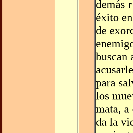
demás ri
éxito en
de exor
enemigo
buscan 
acusarl
para sal
los mue
mata, a 
da la v