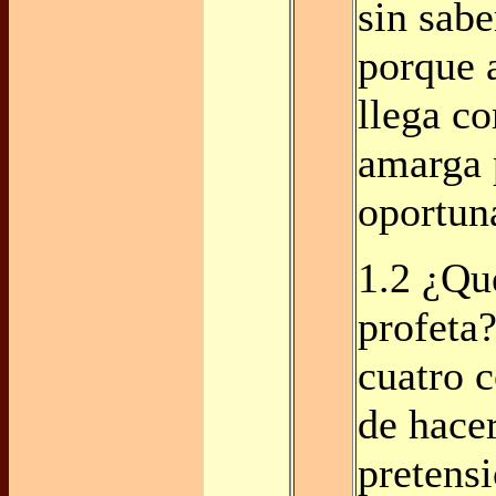
sin sabe
porque a
llega c
amarga
oportun
1.2 ¿Qué
profeta
cuatro c
de hacer
pretens