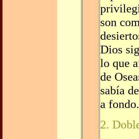
privileg
son com
desierto
Dios si
lo que 
de Oseas
sabía d
a fondo
2. Dobl