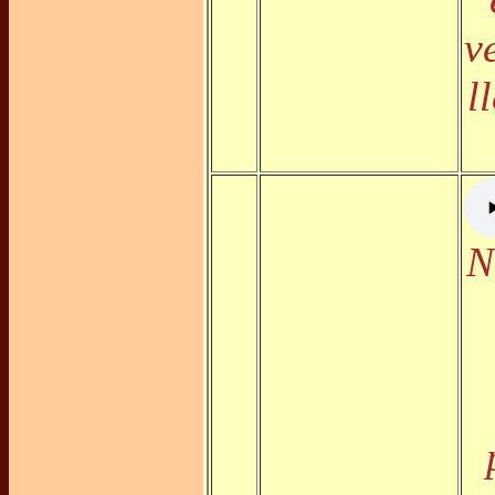
v
l
N