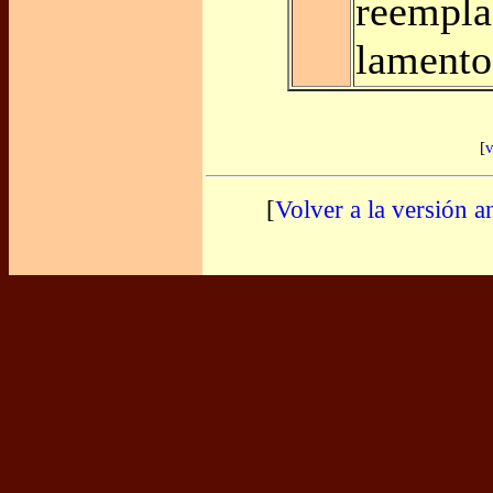
reempla
lamento
[
v
[
Volver a la versión a