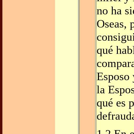
no ha s
Oseas, 
consigu
qué hab
compara
Esposo 
la Espo
qué es 
defraud
1.2 En 