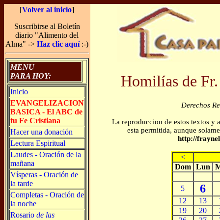
[
Volver al inicio
]
Suscribirse al Boletín
diario "Alimento del
Alma" ->
Haz clic aquí
:-)
MENU
PARA HOY:
Homilías de Fr.
Inicio
EVANGELIZACION
Derechos R
BASICA - El ABC de
tu Fe Cristiana
La reproduccion de estos textos y 
esta permitida, aunque solamen
Hacer una donación
http://frayn
Lectura Espiritual
Laudes - Oración de la
<
mañana
Dom
Lun
M
Vísperas - Oración de
la tarde
6
5
Completas - Oración de
12
13
la noche
19
20
Rosario
de las