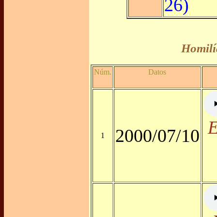
26)
Homilí
Núm.
Datos
E
2000/07/10
1