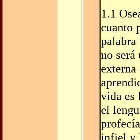
1.1 Osea
cuanto 
palabra
no será
externa
aprendi
vida es 
el lengu
profecía
infiel y