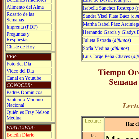
Alimento del Alma
Isabella Sánchez Restrepo (
Rosario de las
Sandra Yisel Plata Báez (
cu
Semanas
Martha Isabel Páez Arcinieg
Imprenta (PDF)
Hernando García y Gladys B
Preguntas y
Respuestas
Julieta Estrada (
difuntos
)
Chiste de Hoy
Sofía Medina (
difuntos
)
Luis Jorge Peña Chaves (
dif
VER:
Foto del Dia
Tiempo Ord
Video del Dia
Canal en Youtube
Semana 
CONOCER:
Padres Dominicos
Santuario Mariano
Lect
Nacional
Quién es Fray Nelson
Medina
Lectura:
Haz cl
PARTICIPAR:
Boletín Diario
1a.