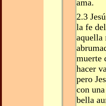
ama.
2.3 Jes
la fe de
aquella 
abrumad
muerte d
hacer va
pero Jes
con un
bella a