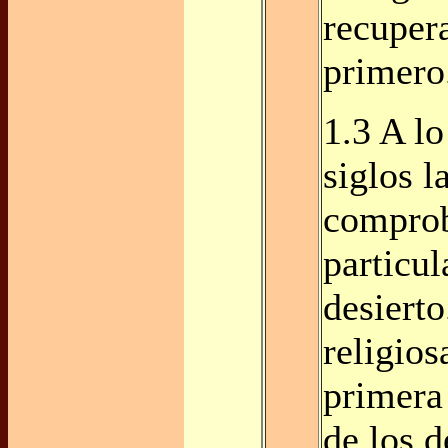
recuper
primero
1.3 A lo
siglos l
comprob
particul
desierto
religios
primera 
de los d