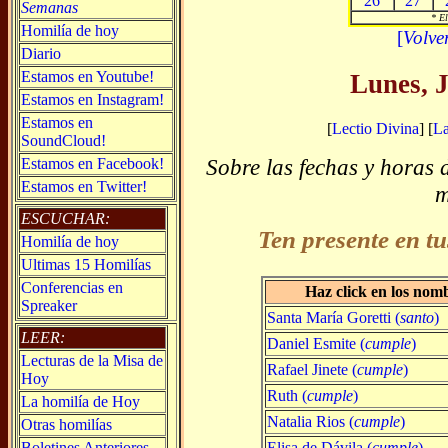
26
27
Semanas
* El
Homilía de hoy
[
Volve
Diario
Estamos en Youtube!
Lunes, J
Estamos en Instagram!
Estamos en
[
Lectio Divina
] [
L
SoundCloud!
Sobre las fechas y horas 
Estamos en Facebook!
Estamos en Twitter!
m
ESCUCHAR:
Ten presente en tu
Homilía de hoy
Ultimas 15 Homilías
Conferencias en
Haz click en los nom
Spreaker
Santa María Goretti (
santo
)
LEER:
Daniel Esmite (
cumple
)
Lecturas de la Misa de
Rafael Jinete (
cumple
)
Hoy
Ruth (
cumple
)
La homilía de Hoy
Natalia Rios (
cumple
)
Otras homilías
Elisa de Dávila (
cumple
)
Boletines Anteriores