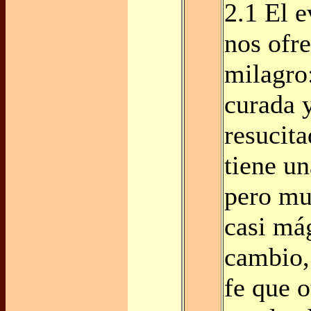
2.1 El 
nos ofr
milagro
curada 
resucit
tiene un
pero mu
casi mág
cambio,
fe que o