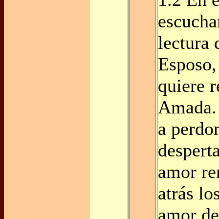
escucha
lectura 
Esposo,
quiere r
Amada. 
a perdon
desperta
amor re
atrás lo
amor de