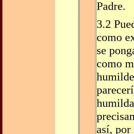
Padre.
3.2 Pue
como ex
se pong
como mo
humilde
parecerí
humilda
precisa
así, por