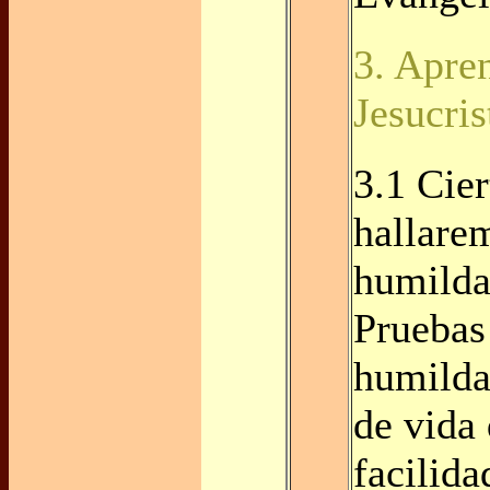
3. Apre
Jesucris
3.1 Cie
hallare
humilda
Pruebas
humilda
de vida 
facilida