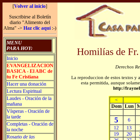
[
Volver al inicio
]
Suscribirse al Boletín
diario "Alimento del
Alma" ->
Haz clic aquí
:-)
MENU
PARA HOY:
Homilías de Fr.
Inicio
EVANGELIZACION
Derechos R
BASICA - El ABC de
tu Fe Cristiana
La reproduccion de estos textos y 
esta permitida, aunque solamen
Hacer una donación
http://frayn
Lectura Espiritual
Laudes - Oración de la
<
mañana
Dom
Lun
M
Vísperas - Oración de
la tarde
5
6
Completas - Oración de
12
13
la noche
19
20
Rosario
de las