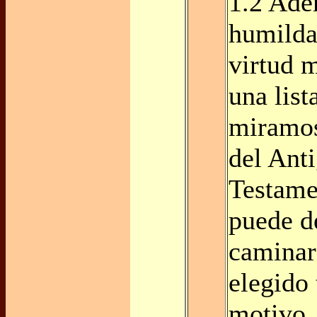
1.2 Ade
humilda
virtud 
una list
miramos
del Ant
Testame
puede d
caminar
elegido 
motivo, 