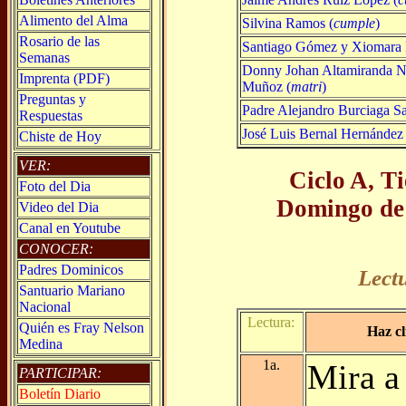
Alimento del Alma
Silvina Ramos (
cumple
)
Rosario de las
Santiago Gómez y Xiomara 
Semanas
Donny Johan Altamiranda Ni
Imprenta (PDF)
Muñoz (
matri
)
Preguntas y
Padre Alejandro Burciaga S
Respuestas
José Luis Bernal Hernández 
Chiste de Hoy
VER:
Ciclo A, T
Foto del Dia
Domingo de
Video del Dia
Canal en Youtube
CONOCER:
Padres Dominicos
Lect
Santuario Mariano
Nacional
Lectura:
Quién es Fray Nelson
Haz cl
Medina
1a.
Mira a
PARTICIPAR:
Boletín Diario