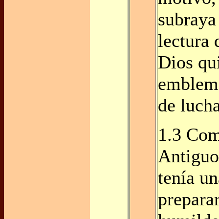
subraya
lectura 
Dios qui
emblema
de lucha
1.3 Com
Antiguo
tenía u
prepara