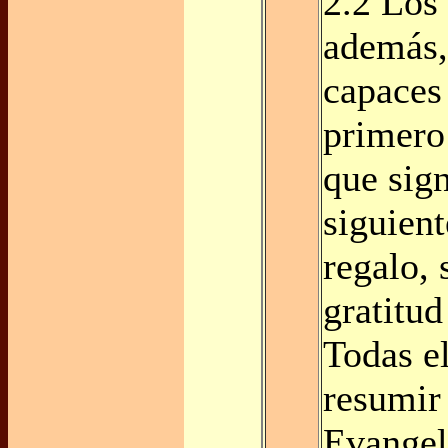
2.2 Los
además,
capaces
primero
que sign
siguient
regalo, 
gratitud
Todas e
resumir
Evangel