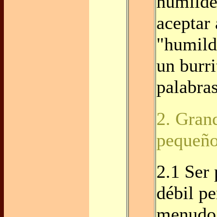
humilde
aceptar
"humild
un burri
palabra
2. Gran
pequeñ
2.1 Ser
débil pe
menudo,