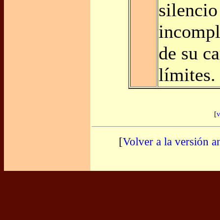
silencio
incompl
de su ca
límites.
[
v
[
Volver a la versión a