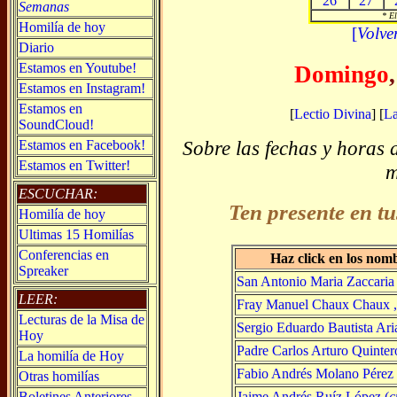
26
27
Semanas
* El
Homilía de hoy
[
Volve
Diario
Estamos en Youtube!
Domingo
Estamos en Instagram!
Estamos en
[
Lectio Divina
] [
L
SoundCloud!
Sobre las fechas y horas 
Estamos en Facebook!
Estamos en Twitter!
m
ESCUCHAR:
Ten presente en tu
Homilía de hoy
Ultimas 15 Homilías
Conferencias en
Haz click en los nom
Spreaker
San Antonio Maria Zaccaria
LEER:
Fray Manuel Chaux Chaux , 
Lecturas de la Misa de
Sergio Eduardo Bautista Ari
Hoy
Padre Carlos Arturo Quinter
La homilía de Hoy
Fabio Andrés Molano Pérez 
Otras homilías
Jaime Andrés Ruíz López (
c
Boletines Anteriores