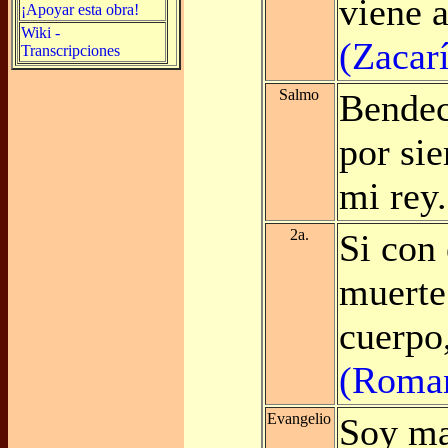
viene 
¡Apoyar esta obra!
Wiki -
(Zacar
Transcripciones
Salmo
Bendec
por si
mi rey
2a.
Si con 
muerte 
cuerpo,
(Roman
Evangelio
Soy ma