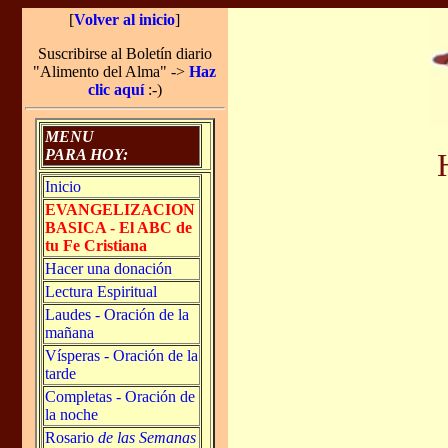
[
Volver al inicio
]
Suscribirse al Boletín diario
"Alimento del Alma" ->
Haz
clic aquí
:-)
MENU
PARA HOY:
Inicio
EVANGELIZACION
BASICA - El ABC de
tu Fe Cristiana
Hacer una donación
Lectura Espiritual
Laudes - Oración de la
mañana
Vísperas - Oración de la
tarde
Completas - Oración de
la noche
Rosario
de las Semanas