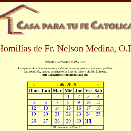
Homilías de Fr. Nelson Medina, O.P
Derechos Reservados © 1997-2026
La reproduccion de estos textos y archivos de audio, para uso privado o publico,
esta permitida, aunque solamente sin fines de lucro y citando la fuente:
http://fraynelson.com/homilias.html
.
<
Julio 2026
>
Dom
Lun
Mar
Mié
Jue
Vie
Sáb
1
2
3
4
5
6
7
8
9
10
11
12
13
14
15
16
17
18
19
20
21
22
23
24
25
31
26
27
28
29
30
* El tiempo es de Dios *