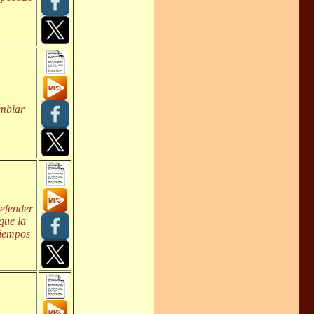
ambiar
efender
que la
tiempos