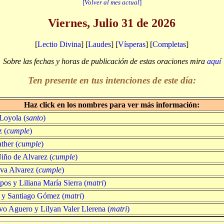
[
Volver al mes actual
]
Viernes, Julio 31 de 2026
[
Lectio Divina
] [
Laudes
] [
Vísperas
] [
Completas
]
Sobre las fechas y horas de publicación de estas oraciones mira
aquí
Ten presente en tus intenciones de este día:
Haz click en los nombres para ver más información:
Loyola (
santo
)
 (
cumple
)
ther (
cumple
)
iño de Alvarez (
cumple
)
lva Alvarez (
cumple
)
s y Liliana María Sierra (
matri
)
o y Santiago Gómez (
matri
)
o Aguero y Lilyan Valer Llerena (
matri
)