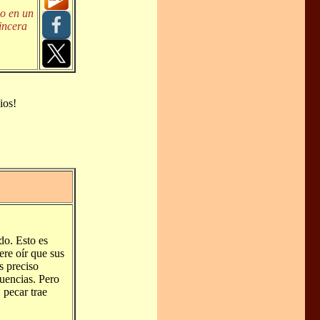
no en un
incera
ios!
do. Esto es
ere oír que sus
s preciso
uencias. Pero
 pecar trae