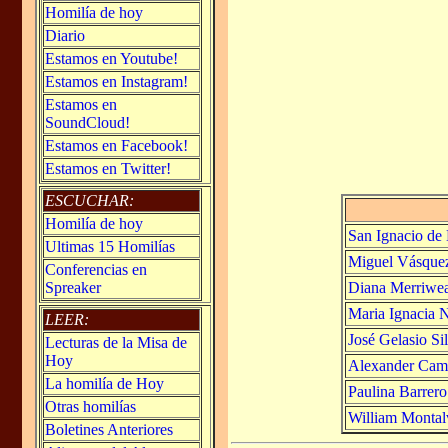
Homilía de hoy
Diario
Estamos en Youtube!
Estamos en Instagram!
Estamos en
SoundCloud!
Estamos en Facebook!
Estamos en Twitter!
ESCUCHAR:
Homilía de hoy
San Ignacio de 
Ultimas 15 Homilías
Miguel Vásquez
Conferencias en
Diana Merriwea
Spreaker
Maria Ignacia N
LEER:
José Gelasio Si
Lecturas de la Misa de
Hoy
Alexander Campo
La homilía de Hoy
Paulina Barrer
Otras homilías
William Montalv
Boletines Anteriores