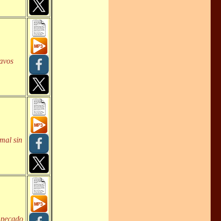
lavos
 mal sin
l pecado